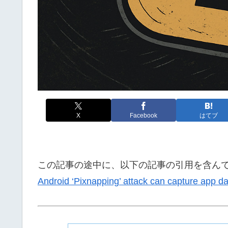
X
Facebook
はてブ
この記事の途中に、以下の記事の引用を含ん
Android ‘Pixnapping’ attack can capture app da