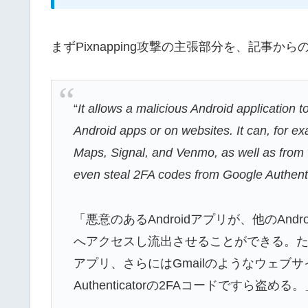
まずPixnapping攻撃の主張部分を、記事
“
It allows a malicious Android application 
Android apps or on websites. It can, for ex
Maps, Signal, and Venmo, as well as from w
even steal 2FA codes from Google Authenti
「悪意のあるAndroidアプリが、他のAn
へアクセスし流出させることができる。たとえばG
アプリ、さらにはGmailのようなウェブサ
Authenticatorの2FAコードですら盗める