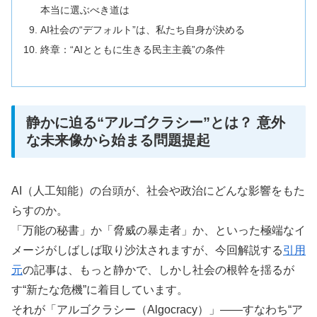
本当に選ぶべき道は
AI社会の“デフォルト”は、私たち自身が決める
終章：“AIとともに生きる民主主義”の条件
静かに迫る“アルゴクラシー”とは？ 意外
な未来像から始まる問題提起
AI（人工知能）の台頭が、社会や政治にどんな影響をもた
らすのか。
「万能の秘書」か「脅威の暴走者」か、といった極端なイ
メージがしばしば取り沙汰されますが、今回解説する
引用
元
の記事は、もっと静かで、しかし社会の根幹を揺るが
す“新たな危機”に着目しています。
それが「アルゴクラシー（Algocracy）」――すなわち“ア