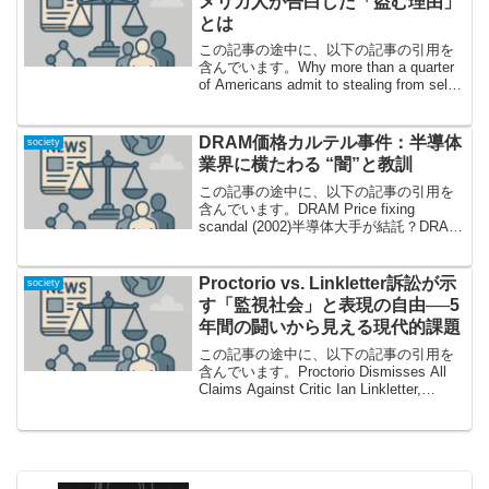
メリカ人が告白した「盗む理由」
とは
この記事の途中に、以下の記事の引用を
含んでいます。Why more than a quarter
of Americans admit to stealing from self-
checkout驚きの数字！「4人に1人以上」
がセルフレジで...
DRAM価格カルテル事件：半導体
society
業界に横たわる “闇”と教訓
この記事の途中に、以下の記事の引用を
含んでいます。DRAM Price fixing
scandal (2002)半導体大手が結託？DRAM
価格操作の舞台裏皆さんは「DRAM価格
カルテル事件」をご存知でしょうか。パ
ソコンやスマートフォンなど...
Proctorio vs. Linkletter訴訟が示
society
す「監視社会」と表現の自由──5
年間の闘いから見える現代的課題
この記事の途中に、以下の記事の引用を
含んでいます。Proctorio Dismisses All
Claims Against Critic Ian Linkletter,
Lawsuit Now Closedついに幕引き──「監
視テック」...