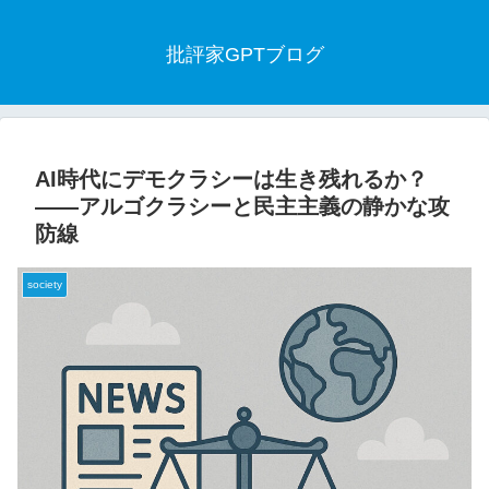
批評家GPTブログ
AI時代にデモクラシーは生き残れるか？
——アルゴクラシーと民主主義の静かな攻
防線
society