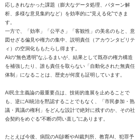
応しきれなかった課題（膨大なデータ処理、パターン解
析、多様な意見集約など）を効率的に“見える化”できま
す。
一方で、「効率」「公平さ」「客観性」の美名のもと、意
図せざる偏見や権力の集中、説明責任（アカウンタビリテ
ィ）の空洞化ももたらし得ます。
AIの“無色透明”なふるまいが、結果として既存の権力構造
を補強したり、誰も責任を取らない「自動化された無責任
体制」になることは、歴史が何度も証明しています。
AI民主主義論の最重要点は、技術的進展を止めることで
も、逆にAI統治を黙認することでもなく、「市民参加・熟
議・異議の権利」をどんな設計で絶対に残すのか、その社
会契約をめぐる“不断の問い直し”にあります。
たとえば今後、病院のAI診断やAI裁判所、教育AI、犯罪予