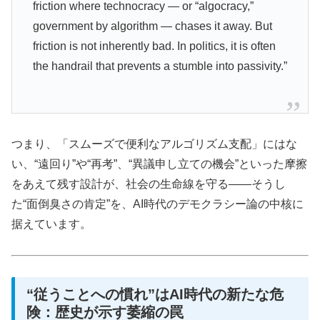
friction where technocracy — or “algocracy,”
government by algorithm — chases it away. But
friction is not inherently bad. In politics, it is often
the handrail that prevents a stumble into passivity.”
つまり、「スムーズで便利なアルゴリズム支配」にはな
い、“遠回り”や“再考”、“異議申し立ての機会”といった摩擦
をあえて残す設計が、社会の生命線を守る――そうし
た“面倒臭さの肯定”を、AI時代のデモクラシー論の中核に
据えています。
“従うことへの慣れ”はAI時代の新たな危
険：歴史が示す萎縮の罠