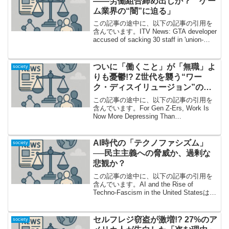
——労働組合締め出しか？ ゲー
ム業界の“闇”に迫る」
この記事の途中に、以下の記事の引用を
含んでいます。ITV News: GTA developer
accused of sacking 30 staff in 'union-
busting' move衝撃のニュース：「GTA」
開発元で“組合...
ついに「働くこと」が「無職」よ
society
りも憂鬱!? Z世代を襲う“ワー
ク・ディスイリュージョン”の正
体とは
この記事の途中に、以下の記事の引用を
含んでいます。For Gen Z-Ers, Work Is
Now More Depressing Than
Unemployment働くより“無職”がマシ？衝
撃の現実が明らかにいま日本でも世界で
も若者の...
AI時代の「テクノファシズム」
society
──民主主義への脅威か、過剰な
悲観か？
この記事の途中に、以下の記事の引用を
含んでいます。AI and the Rise of
Techno-Fascism in the United Statesはじ
めに──AIと権力の危うい関係今、多くの
人がAIに熱狂し、同時に不安を募らせ
て...
セルフレジ窃盗が激増!? 27%のア
society