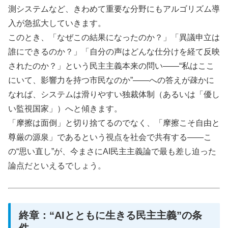
測システムなど、きわめて重要な分野にもアルゴリズム導
入が急拡大していきます。
このとき、「なぜこの結果になったのか？」「異議申立は
誰にできるのか？」「自分の声はどんな仕分けを経て反映
されたのか？」という民主主義本来の問い――“私はここ
にいて、影響力を持つ市民なのか”――への答えが疎かに
なれば、システムは滑りやすい独裁体制（あるいは「優し
い監視国家」）へと傾きます。
「摩擦は面倒」と切り捨てるのでなく、「摩擦こそ自由と
尊厳の源泉」であるという視点を社会で共有する――こ
の“思い直し”が、今まさにAI民主主義論で最も差し迫った
論点だといえるでしょう。
終章：“AIとともに生きる民主主義”の条