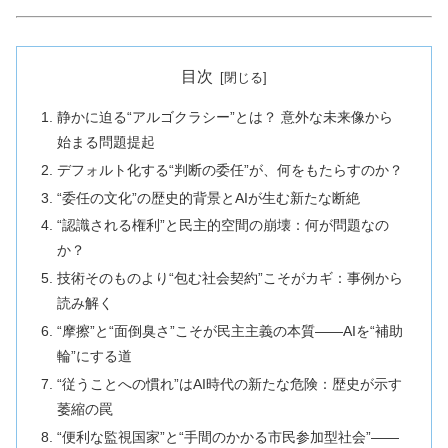
目次
静かに迫る“アルゴクラシー”とは？ 意外な未来像から
始まる問題提起
デフォルト化する“判断の委任”が、何をもたらすのか？
“委任の文化”の歴史的背景とAIが生む新たな断絶
“認識される権利”と民主的空間の崩壊：何が問題なの
か？
技術そのものより“包む社会契約”こそがカギ：事例から
読み解く
“摩擦”と“面倒臭さ”こそが民主主義の本質——AIを“補助
輪”にする道
“従うことへの慣れ”はAI時代の新たな危険：歴史が示す
萎縮の罠
“便利な監視国家”と“手間のかかる市民参加型社会”——