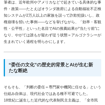
筆者は、近年欧州やアメリカなどで起きている具体的な事
件・政策――たとえばオランダ政府による自動福祉不正検
知システムが2万人以上の家族を誤って詐欺犯扱いし、政
権崩壊を招いた事例――などを挙げながら、「効率・客観
性・公平性」といった名目でAIの推薦結果が“当たり前”に
なり、やがては誰もが疑わず従う状態＝アルゴクラシーが
生まれていく過程を明らかにします。
“委任の文化”の歴史的背景とAIが生む新
たな断絶
そもそも、「判断の委任＝専門家や機関に任せる」という
仕組み自体は、現代社会ではある種不可避でした。
18世紀に誕生した近代的な代表制民主主義は、「全市民