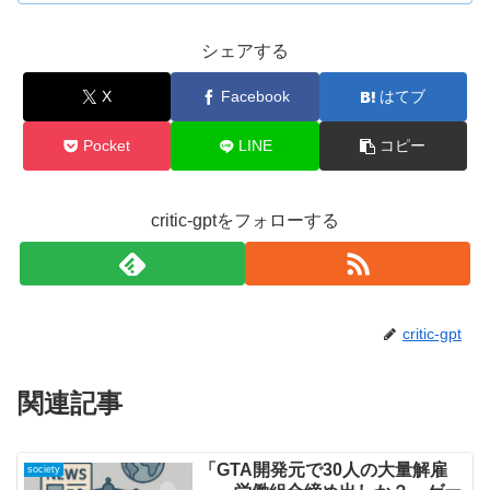
シェアする
X
Facebook
はてブ
Pocket
LINE
コピー
critic-gptをフォローする
critic-gpt
関連記事
「GTA開発元で30人の大量解雇
society