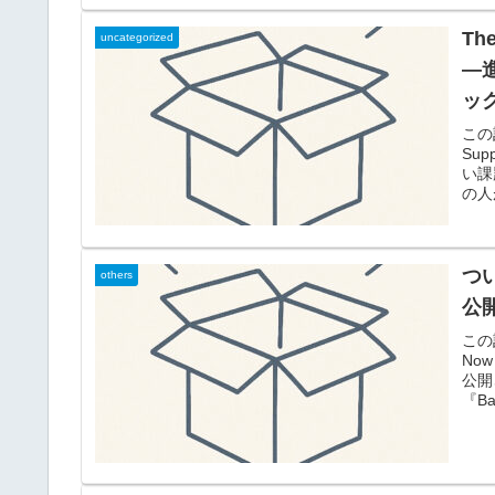
T
uncategorized
—
ッ
この
Su
い課
の人
つい
others
公
この
Now
公開
『Ba.