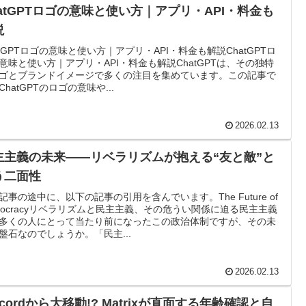
hatGPTロゴの意味と使い方｜アプリ・API・料金も
説
atGPTロゴの意味と使い方｜アプリ・API・料金も解説ChatGPTロ
意味と使い方｜アプリ・API・料金も解説ChatGPTは、その独特
ゴとブランドイメージで多くの注目を集めています。この記事で
ChatGPTのロゴの意味や...
2026.02.13
主主義の未来――リベラリズムが抱える“友と敵”と
う二面性
記事の途中に、以下の記事の引用を含んでいます。The Future of
mocracyリベラリズムと民主主義、その危うい関係に迫る民主主義
多くの人にとって当たり前になったこの政治体制ですが、その未
盤石なのでしょうか。「民主...
2026.02.13
scordから大移動!? Matrixが直面する年齢確認と自