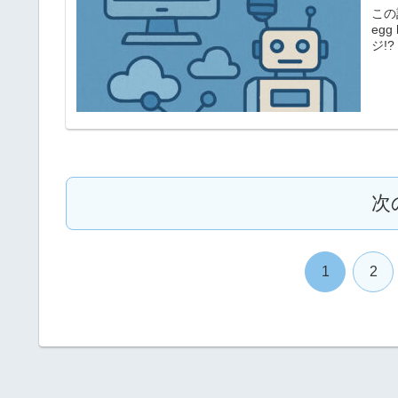
この
egg
ジ!
次
1
2