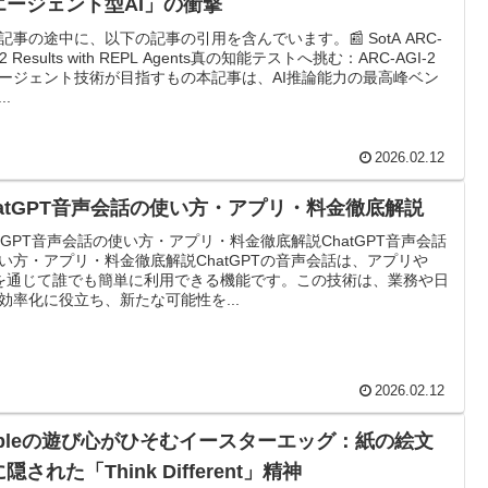
エージェント型AI」の衝撃
記事の途中に、以下の記事の引用を含んでいます。📰 SotA ARC-
-2 Results with REPL Agents真の知能テストへ挑む：ARC-AGI-2
ージェント技術が目指すもの本記事は、AI推論能力の最高峰ベン
..
2026.02.12
hatGPT音声会話の使い方・アプリ・料金徹底解説
atGPT音声会話の使い方・アプリ・料金徹底解説ChatGPT音声会話
い方・アプリ・料金徹底解説ChatGPTの音声会話は、アプリや
Iを通じて誰でも簡単に利用できる機能です。この技術は、業務や日
効率化に役立ち、新たな可能性を...
2026.02.12
ppleの遊び心がひそむイースターエッグ：紙の絵文
隠された「Think Different」精神