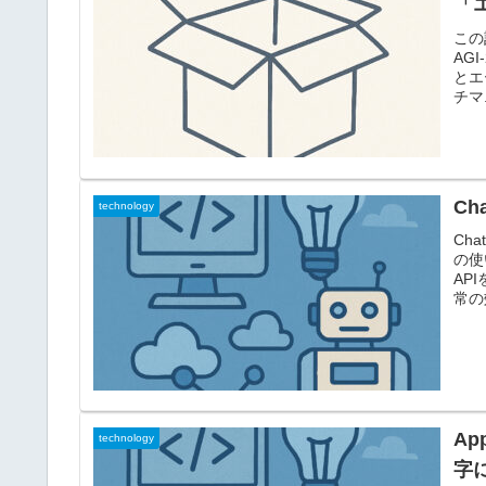
「
この
AGI
とエ
チマ.
C
technology
Ch
の使
AP
常の
A
technology
字に