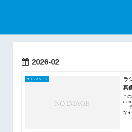
2026-02
ラ
ライフスタイル
真
この
exe
──
なイメ