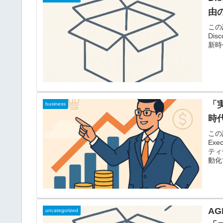
由
この
Disc
新時
「
business
時
この
Exe
ティ
動化
AG
uncategorized