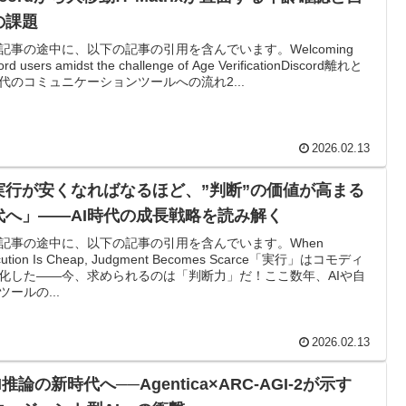
の課題
記事の途中に、以下の記事の引用を含んでいます。Welcoming
ord users amidst the challenge of Age VerificationDiscord離れと
代のコミュニケーションツールへの流れ2...
2026.02.13
実行が安くなればなるほど、”判断”の価値が高まる
代へ」——AI時代の成長戦略を読み解く
記事の途中に、以下の記事の引用を含んでいます。When
cution Is Cheap, Judgment Becomes Scarce「実行」はコモディ
化した——今、求められるのは「判断力」だ！ここ数年、AIや自
ツールの...
2026.02.13
I推論の新時代へ──Agentica×ARC-AGI-2が示す