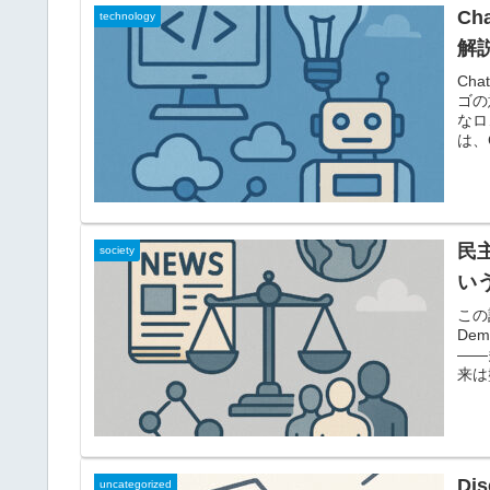
C
technology
解
Ch
ゴの
なロ
は、
民
society
い
この
De
――
来は
Di
uncategorized