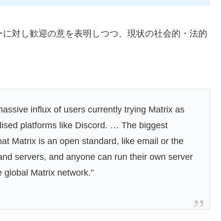
ユーザーに対し歓迎の意を表明しつつ、現状の社会的・法的
ssive influx of users currently trying Matrix as
lised platforms like Discord. … The biggest
at Matrix is an open standard, like email or the
 and servers, and anyone can run their own server
e global Matrix network.”