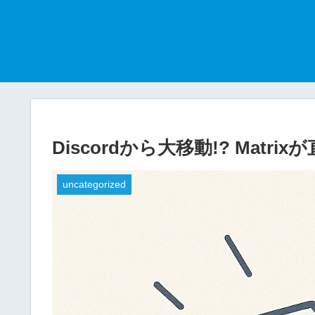
Discordから大移動!? Mat
uncategorized