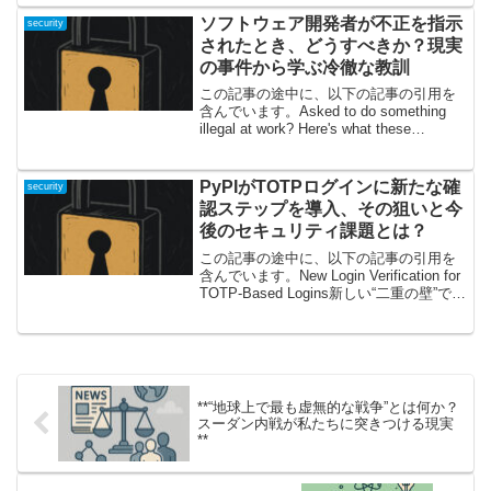
が狙われた―...
ソフトウェア開発者が不正を指示
security
されたとき、どうすべきか？現実
の事件から学ぶ冷徹な教訓
この記事の途中に、以下の記事の引用を
含んでいます。Asked to do something
illegal at work? Here's what these
software engineers did1. エンジニアも直
面する「違法...
PyPIがTOTPログインに新たな確
security
認ステップを導入、その狙いと今
後のセキュリティ課題とは？
この記事の途中に、以下の記事の引用を
含んでいます。New Login Verification for
TOTP-Based Logins新しい“二重の壁”で守
る！PyPIのログインセキュリティはどこ
まで強化されたのかPyPI（Python...
**“地球上で最も虚無的な戦争”とは何か？
スーダン内戦が私たちに突きつける現実
**