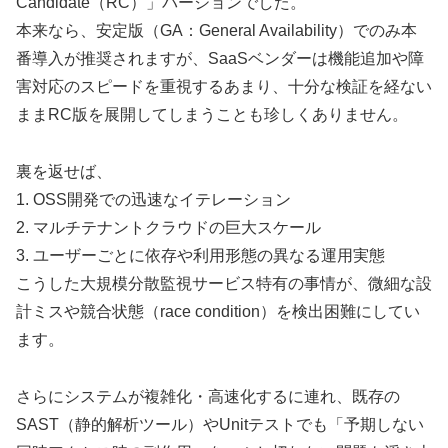
Candidate（RC）」バージョンでした。
本来なら、安定版（GA：General Availability）でのみ本
番導入が推奨されますが、SaaSベンダーは機能追加や障
害対応のスピードを重視するあまり、十分な検証を経ない
ままRC版を展開してしまうことも珍しくありません。
裏を返せば、
1. OSS開発での迅速なイテレーション
2. マルチテナントクラウドの巨大スケール
3. ユーザーごとに依存や利用形態の異なる運用実態
こうした大規模分散監視サービス特有の事情が、微細な設
計ミスや競合状態（race condition）を検出困難にしてい
ます。
さらにシステムが複雑化・高速化するに連れ、既存の
SAST（静的解析ツール）やUnitテストでも「予期しない