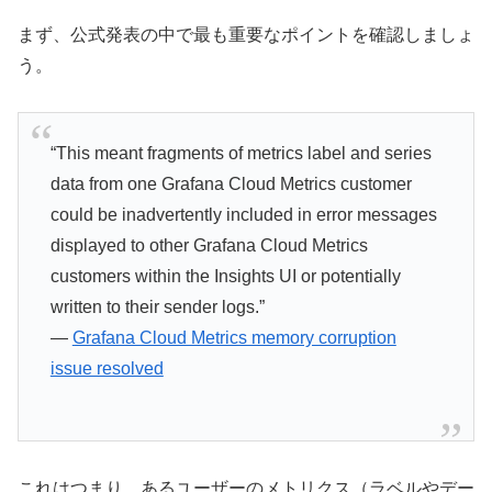
まず、公式発表の中で最も重要なポイントを確認しましょ
う。
“This meant fragments of metrics label and series
data from one Grafana Cloud Metrics customer
could be inadvertently included in error messages
displayed to other Grafana Cloud Metrics
customers within the Insights UI or potentially
written to their sender logs.”
—
Grafana Cloud Metrics memory corruption
issue resolved
これはつまり、あるユーザーのメトリクス（ラベルやデー