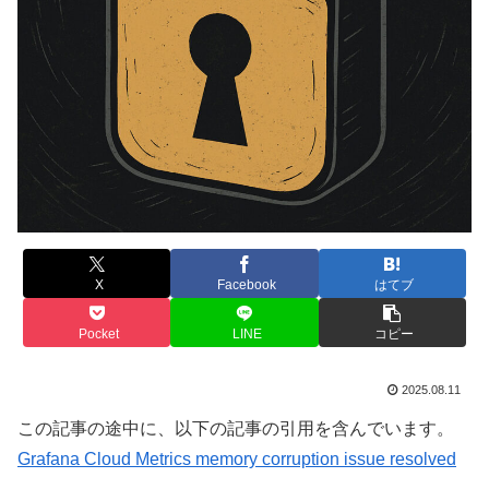
X
Facebook
はてブ
Pocket
LINE
コピー
2025.08.11
この記事の途中に、以下の記事の引用を含んでいます。
Grafana Cloud Metrics memory corruption issue resolved