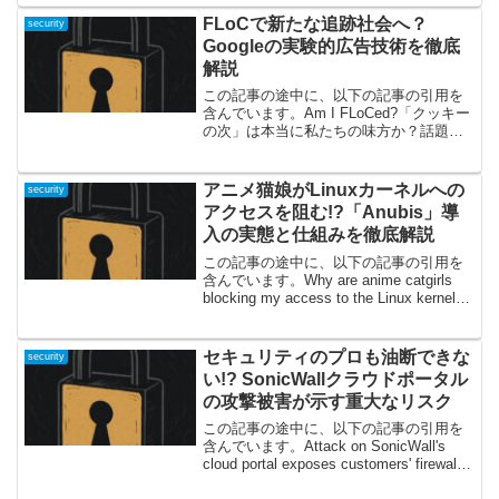
プリを利用していると、知らない誰かか
ら“おいしい投資話”や“不労所得”を持ち...
FLoCで新たな追跡社会へ？
security
Googleの実験的広告技術を徹底
解説
この記事の途中に、以下の記事の引用を
含んでいます。Am I FLoCed?「クッキー
の次」は本当に私たちの味方か？話題の
FLoCとはみなさんは「FLoC（Federated
Learning of Cohorts）」という言葉を聞い
たことが...
アニメ猫娘がLinuxカーネルへの
security
アクセスを阻む!?「Anubis」導
入の実態と仕組みを徹底解説
この記事の途中に、以下の記事の引用を
含んでいます。Why are anime catgirls
blocking my access to the Linux kernel?
驚きの現象：なぜ猫耳美少女がLinuxカー
ネルへの扉を守っているの...
セキュリティのプロも油断できな
security
い!? SonicWallクラウドポータル
の攻撃被害が示す重大なリスク
この記事の途中に、以下の記事の引用を
含んでいます。Attack on SonicWall's
cloud portal exposes customers' firewall
configurationsセキュリティベンダー自身