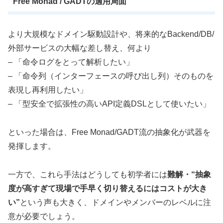
Free Monad / GADTの適用局面
より大規模なドメイン駆動設計や、将来的なBackend/DB/
外部サービスの大幅な差し替え、何より
– 「命令ログをとって解析したい」
– 「命令列（インターフェースの呼び出し列）そのものを
表現し再利用したい」
– 「型安全で拡張性の高いAPI定義DSLとして使いたい」
といった場合は、Free Monad/GADT流の抽象化が武器を
発揮します。
一方で、これら手法はどうしても初学者には
難解・“抽象
度が高すぎて現場で手早く切り替えるにはコストが大き
い”
という声も大きく、ドメインやメンバーのレベルに注
意が必要でしょう。