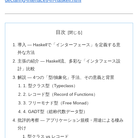
declaring-interfaces-in-haskell.html
目次
導入 ― Haskellで「インターフェース」を定義する意
外な方法
主張の紹介 ― Haskell流、多彩な「インタフェース設
計」比較
解説 ― 4つの「型/抽象化」手法、その意義と背景
1. 型クラス型（Typeclass）
2. レコード型（Record of Functions）
3. フリーモナド型（Free Monad）
4. GADT型（総称代数データ型）
批評的考察 ― アプリケーション規模・用途による棲み
分け
型クラス vs レコード