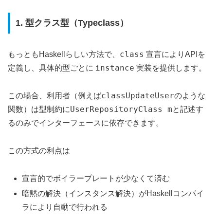
1. 型クラス型（Typeclass）
class
もっともHaskellらしい方法で、
宣言によりAPIを
instance
定義し、具体的型ごとに
実装を提供します。
classUpdateUser
この場合、利用者（例えば
のような
UserRepositoryClass m
関数）は型制約に
と記述す
るのみでインターフェースに依存できます。
この方式の利点は
宣言的でボイラープレートが少なくて済む
暗黙の解決（インスタンス解決）がHaskellコンパイ
ラにより自動で行われる