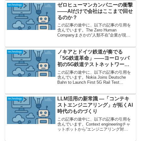
ています。その公式サイトにアクセスす
ゼロヒューマンカンパニーの衝撃
technology
ること...
――AIだけで会社はここまで回せ
るのか？
この記事の途中に、以下の記事の引用を
含んでいます。The Zero Human
Companyまさかの“人類不在”企業が現実
に？──この記事の語る内容この記事が扱
うテーマは、AIエージェントがすべての
実務を担い、「人間社員ゼロ」で機能す
ノキアとドイツ鉄道が奏でる
technology
る“...
「5G鉄道革命」――ヨーロッパ
初の5G鉄道テストネットワー
ク、その意義と示唆
この記事の途中に、以下の記事の引用を
含んでいます。Nokia Joins Deutsche
Bahn to Launch First 5G Rail Test
Network in Europe未来を走る列車――ノ
キアとドイツ鉄道によるヨー...
LLM活用の新常識 ―「コンテキ
technology
ストエンジニアリング」が拓くAI
時代のものづくり
この記事の途中に、以下の記事の引用を
含んでいます。Context engineeringチャ
ットボットから“エンジニアリング対
象”へ：新たなAI活用観AIとくにLLM（大
規模言語モデル）の進化は目覚ましく、