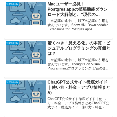
Macユーザー必見！
technology
Postgres.appの拡張機能ダウン
ロード大解剖と、“現代の
PostgreSQL活用法”
この記事の途中に、以下の記事の引用を
含んでいます。Show HN: Downloadable
Extensions for Postgres.app1.
「Postgres.app」進化の最前線―なぜ
今“拡張機能”が話題なのか？Postgre...
驚くべき「見える化」の本質：ビ
technology
ジュアルプログラミングの真価と
は？
この記事の途中に、以下の記事の引用を
含んでいます。Thoughts on Visual
Programmingプログラミングは“昔のま
ま”？──ASCIIテキストの壁に挑む問題提
起この記事は、プログラミングにおける
「ビジュアル（視覚的）プロ...
ChatGPT公式サイト徹底ガイド
technology
｜使い方・料金・アプリ情報まと
め
ChatGPT公式サイト徹底ガイド｜使い
方・料金・アプリ情報まとめChatGPT公
式サイト徹底ガイド｜使い方・料金・ア
プリ情報まとめChatGPTは、AIチャット
ボットとして多くのユーザーに利用され