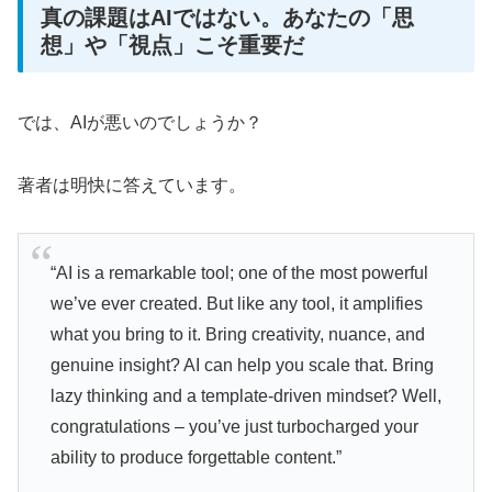
真の課題はAIではない。あなたの「思
想」や「視点」こそ重要だ
では、AIが悪いのでしょうか？
著者は明快に答えています。
“AI is a remarkable tool; one of the most powerful
we’ve ever created. But like any tool, it amplifies
what you bring to it. Bring creativity, nuance, and
genuine insight? AI can help you scale that. Bring
lazy thinking and a template-driven mindset? Well,
congratulations – you’ve just turbocharged your
ability to produce forgettable content.”