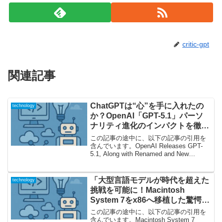
critic-gpt
関連記事
ChatGPTは“心”を手に入れたの
technology
か？OpenAI「GPT-5.1」パーソ
ナリティ進化のインパクトを徹底
解説
この記事の途中に、以下の記事の引用を
含んでいます。OpenAI Releases GPT-
5.1, Along with Renamed and New
Personalitiesいきなり人間味!? GPT-5.1が
もたらしたChatGPT...
「大型言語モデルが時代を超えた
technology
挑戦を可能に！Macintosh
System 7をx86へ移植した驚愕の
プロジェクトとは」
この記事の途中に、以下の記事の引用を
含んでいます。Macintosh System 7