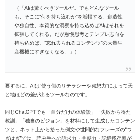
（「AIは驚くべきツールだ。でもどんなツール
も、そこに“何を持ち込むか”を増幅する。創造性
や独自性、本質的な洞察を持ち込めばAIはそれを
拡張してくれる。だが怠慢思考とテンプレ志向を
持ち込めば、“忘れ去られるコンテンツ”の大量生
産機械にすぎなくなる。」）
要するに、AIは“使う側のリテラシーや発想力”によって天
と地ほどの差が出るツールなのです。
同じChatGPTでも「自分だけの体験談」「失敗から得た
教訓」「独自のビジョン」を材料にして生成したコンテン
ツと、ネット上から拾った例文や世間的なフレーズの“つ
ぎはぎ”では、読み手への訴求力・共感力・記憶残存率が