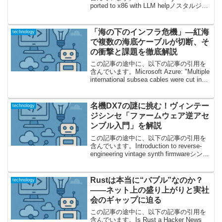
ported to x86 with LLM helpノスタルジッ
クなOS復活の裏に、AIの驚異的パワー
― その全貌を探るPCの歴史を語る上で欠
かせな...
「海の下のインフラ危機」―紅海
technology
で複数の海底ケーブルが切断、そ
の衝撃と課題を徹底解説
この記事の途中に、以下の記事の引用を
含んでいます。Microsoft Azure: "Multiple
international subsea cables were cut in
the Red Sea"世界の通信網に何が起きた
のか？2...
名機DX7の謎に挑む！ヴィンテー
technology
ジシンセ「ファームウェア逆アセ
ンブル入門」を解説
この記事の途中に、以下の記事の引用を
含んでいます。Introduction to reverse-
engineering vintage synth firmwareシンセ
サイザー好き必見！DX7の「ブラックボ
ックス」に迫るシンセサイザーと...
Rustは本当に“バブル”なのか？
technology
――ネット上の盛り上がりと実社
会のギャップに迫る
この記事の途中に、以下の記事の引用を
含んでいます。Is Rust a Hacker News