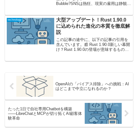
Bubble?SNSは熱狂、現実の雇用は静観？
注目されるRustのリアル近年、プログラ
ミング言語「Rust」は、エンジニア界隈
で熱い話題となってい...
大型アップデート！Rust 1.90.0
technology
に込められた進化の本質を徹底解
説
この記事の途中に、以下の記事の引用を
含んでいます。📰 Rust 1.90.0新しい幕開
け？Rust 1.90.0の登場が意味するもの
2025年9月、Rust開発コミュニティが
「Rust 1.90.0」のリリースを発表しまし
た。このアップデー...
OpenAIの「バイアス排除」への挑戦：AI
はどこまで中立になれるのか？
たった1日で自社専用Chatbotを構築
――LibreChatとMCPが切り拓くAI顧客体
験革命