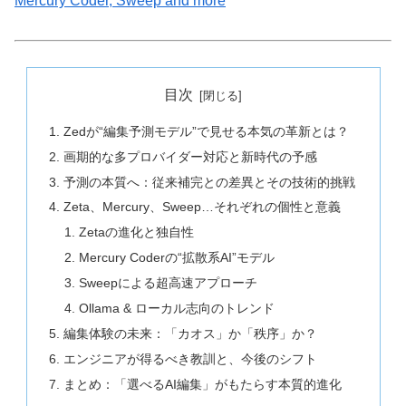
Mercury Coder, Sweep and more
目次
Zedが“編集予測モデル”で見せる本気の革新とは？
画期的な多プロバイダー対応と新時代の予感
予測の本質へ：従来補完との差異とその技術的挑戦
Zeta、Mercury、Sweep…それぞれの個性と意義
Zetaの進化と独自性
Mercury Coderの“拡散系AI”モデル
Sweepによる超高速アプローチ
Ollama & ローカル志向のトレンド
編集体験の未来：「カオス」か「秩序」か？
エンジニアが得るべき教訓と、今後のシフト
まとめ：「選べるAI編集」がもたらす本質的進化