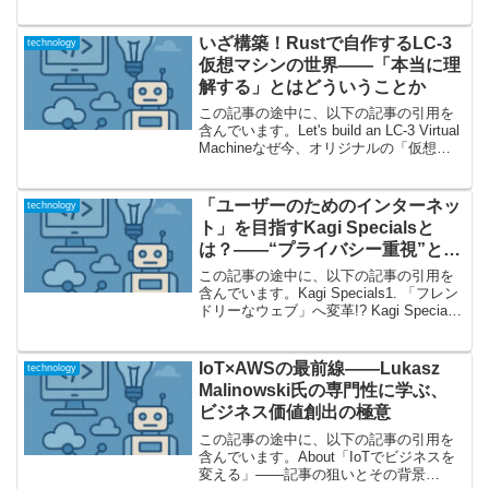
ショッピングサイトの「定番」を覆す驚
きの事例――McMaster-Carrと...
いざ構築！Rustで自作するLC-3
technology
仮想マシンの世界――「本当に理
解する」とはどういうことか
この記事の途中に、以下の記事の引用を
含んでいます。Let's build an LC-3 Virtual
Machineなぜ今、オリジナルの「仮想マ
シン」を作るのか？「仮想マシン（VM）
は魔法のような存在だ。物理的なコンピ
ュータの中に、もう...
「ユーザーのためのインターネッ
technology
ト」を目指すKagi Specialsと
は？――“プライバシー重視”とい
う新しい選択肢
この記事の途中に、以下の記事の引用を
含んでいます。Kagi Specials1. 「フレン
ドリーなウェブ」へ変革!? Kagi Specials
の挑戦今回ご紹介するのは、検索サービ
ス「Kagi」が2025年9月に公式ブログで発
表した「Kag...
IoT×AWSの最前線――Lukasz
technology
Malinowski氏の専門性に学ぶ、
ビジネス価値創出の極意
この記事の途中に、以下の記事の引用を
含んでいます。About「IoTでビジネスを
変える」――記事の狙いとその背景