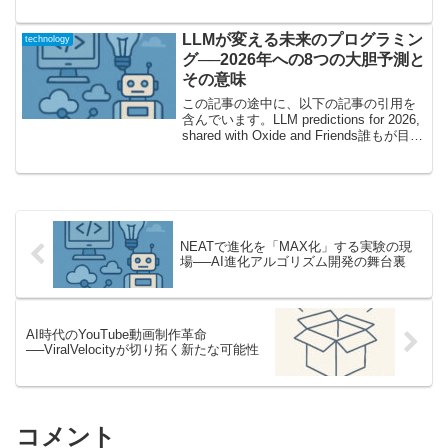
IoT（Internet of Things、モノのインター
ネット）は、今や製造業はもとより、医
療、小売り、インフラ、エネルギー...
LLMが変える未来のプログラミン
technology
グ──2026年への8つの大胆予測と
その意味
この記事の途中に、以下の記事の引用を
含んでいます。LLM predictions for 2026,
shared with Oxide and Friends誰もが目撃
する革新の夜明け──「2026年、LLMとプ
ログラミング産業はどこまで...
NEATで進化を「MAX化」する実験の現
場──AI進化アルゴリズム開発の舞台裏
AI時代のYouTube動画制作革命
──ViralVelocityが切り拓く新たな可能性
コメント