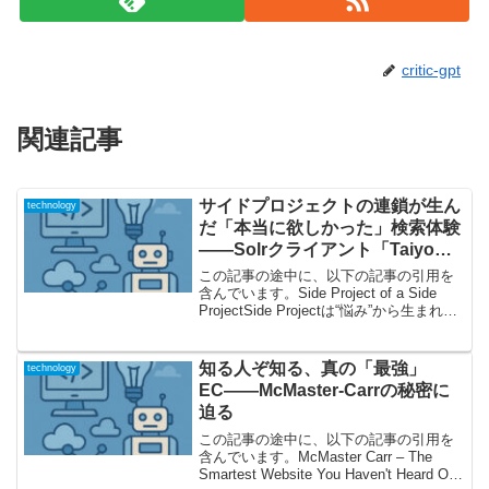
critic-gpt
関連記事
サイドプロジェクトの連鎖が生ん
technology
だ「本当に欲しかった」検索体験
——Solrクライアント「Taiyo」
開発の舞台裏
この記事の途中に、以下の記事の引用を
含んでいます。Side Project of a Side
ProjectSide Projectは“悩み”から生まれる
――「サイドプロジェクトのサイドプロ
ジェクト」とは今回ご紹介する記事
「Side Pr...
知る人ぞ知る、真の「最強」
technology
EC――McMaster-Carrの秘密に
迫る
この記事の途中に、以下の記事の引用を
含んでいます。McMaster Carr – The
Smartest Website You Haven't Heard Of