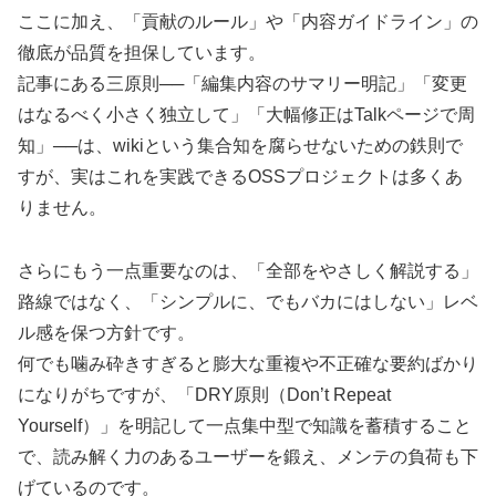
ここに加え、「貢献のルール」や「内容ガイドライン」の
徹底が品質を担保しています。
記事にある三原則──「編集内容のサマリー明記」「変更
はなるべく小さく独立して」「大幅修正はTalkページで周
知」──は、wikiという集合知を腐らせないための鉄則で
すが、実はこれを実践できるOSSプロジェクトは多くあ
りません。
さらにもう一点重要なのは、「全部をやさしく解説する」
路線ではなく、「シンプルに、でもバカにはしない」レベ
ル感を保つ方針です。
何でも噛み砕きすぎると膨大な重複や不正確な要約ばかり
になりがちですが、「DRY原則（Don’t Repeat
Yourself）」を明記して一点集中型で知識を蓄積すること
で、読み解く力のあるユーザーを鍛え、メンテの負荷も下
げているのです。