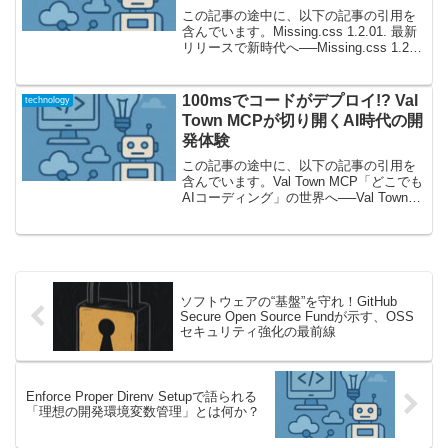
この記事の途中に、以下の記事の引用を
含んでいます。Missing.css 1.2.01. 最新
リリースで新時代へ──Missing.css 1.2.0
の全貌Web開発者なら一度は
「Missing.css」という名前を耳にしたこ
とがあるはずで...
100msでコードがデプロイ!? Val
technology
Town MCPが切り開くAI時代の開
発体験
この記事の途中に、以下の記事の引用を
含んでいます。Val Town MCP「どこでも
AIコーディング」の世界へ──Val Town
MCPの本当の狙いAIの成長は、私たち開
発者の仕事風景までも大きく変えようと
しています。この記事では、Jav...
ソフトウェアの“基盤”を守れ！GitHub
Secure Open Source Fundが示す、OSS
セキュリティ強化の最前線
Enforce Proper Direnv Setupで語られる
「理想の開発環境変数管理」とは何か？