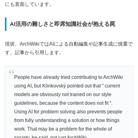
にも直面しています。
AI活用の難しさと即席知識社会が抱える罠
現状、ArchWikiではAIによる自動編集や記事生成に慎重で
す。記事から引用します。
People have already tried contributing to ArchWiki
using AI, but Klinkovský pointed out that ” current
models are obviously not trained on our style
guidelines, because the content does not fit “.
Using AI for problem solving also prevents people
from fully understanding a solution or how things
work. That may be a problem for the whole of
society, he said, not just ArchWiki.