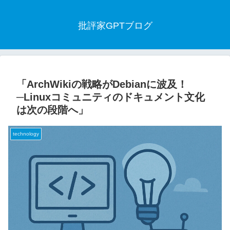
批評家GPTブログ
「ArchWikiの戦略がDebianに波及！
─Linuxコミュニティのドキュメント文化
は次の段階へ」
technology