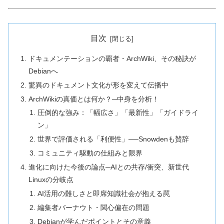
目次
ドキュメンテーションの覇者・ArchWiki、その秘訣が
Debianへ
驚異のドキュメント文化が形を変えて伝播中
ArchWikiの真価とは何か？─中身を分析！
圧倒的な強み：「幅広さ」「最新性」「ガイドライ
ン」
世界で評価される「利便性」──Snowdenも賛辞
コミュニティ駆動の仕組みと限界
進化に向けた今後の論点─AIとの共存/衝突、新世代
Linuxの分岐点
AI活用の難しさと即席知識社会が抱える罠
編集者バーナウト・関心偏在の問題
Debianが学んだポイントとその意義