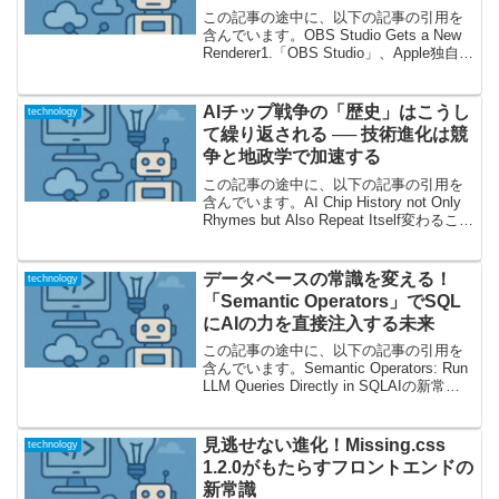
この記事の途中に、以下の記事の引用を
含んでいます。OBS Studio Gets a New
Renderer1.「OBS Studio」、Apple独自
API“Metal”を実装――何が起きている？
「OBS Studio」と言えば、ライブ...
AIチップ戦争の「歴史」はこうし
technology
て繰り返される ── 技術進化は競
争と地政学で加速する
この記事の途中に、以下の記事の引用を
含んでいます。AI Chip History not Only
Rhymes but Also Repeat Itself変わること
なき「AIチップ戦争」──私たちはどこへ
向かうのか現代のテクノロジー界隈...
データベースの常識を変える！
technology
「Semantic Operators」でSQL
にAIの力を直接注入する未来
この記事の途中に、以下の記事の引用を
含んでいます。Semantic Operators: Run
LLM Queries Directly in SQLAIの新常識!?
SQLからLLMを直接呼び出す「Semantic
Operators」...
見逃せない進化！Missing.css
technology
1.2.0がもたらすフロントエンドの
新常識