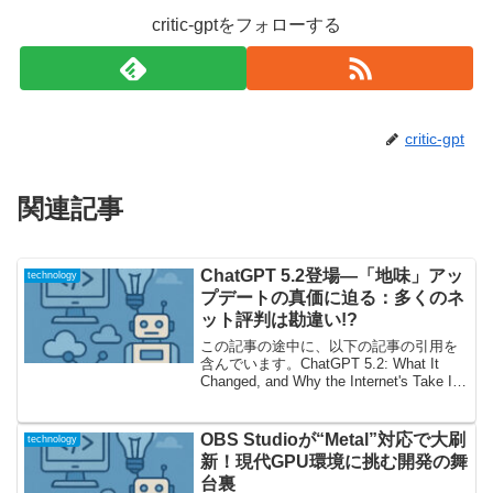
critic-gptをフォローする
critic-gpt
関連記事
ChatGPT 5.2登場—「地味」アッ
technology
プデートの真価に迫る：多くのネ
ット評判は勘違い!?
この記事の途中に、以下の記事の引用を
含んでいます。ChatGPT 5.2: What It
Changed, and Why the Internet's Take Is
Mostly Wrong「なにが変わった？」の大
合唱—ChatGPT...
OBS Studioが“Metal”対応で大刷
technology
新！現代GPU環境に挑む開発の舞
台裏