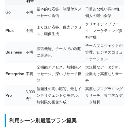
料金
基本的な応答、制限付きメ
日常的な軽い調べ物、
Go
不明
ッセージ送信
個人の軽い会話
クリエイティブワー
より速い応答、優先アクセ
Plus
不明
ク、マーケティング資
ス、画像生成
料作成
チームプロジェクトの
拡張機能、チームでの利用
Business
不明
管理、ビジネスコミュ
に最適化
ニケーション
全機能アクセス、無制限メ
大規模なデータ分析、
Enterprise
不明
ッセージ、深いリサーチ機
企業向け高度なリサー
能
チ
信頼性の高い応答、最もイ
高度なプログラミング
3,000
Pro
ンテリジェントなモデル、
リサーチ、専門的なデ
円?
無制限の画像作成
ータ解析
利用シーン別最適プラン提案