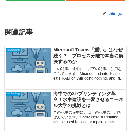
critic-gpt
関連記事
Microsoft Teams「重い」はなぜ
technology
続く？―プロセス分離で本当に解
決するのか
この記事の途中に、以下の記事の引用を
含んでいます。Microsoft admits Teams
eats RAM on Win doing nothing, and "fix"
is another EXE1.「Teamsが重すぎる」問
題の...
海中での3Dプリンティング革
technology
命！水中建設を一変させるコーネ
ル大学の挑戦とは
この記事の途中に、以下の記事の引用を
含んでいます。Underwater 3D printing
can be used to build or repair ocean
structures in place夢の「海底3Dプリンテ