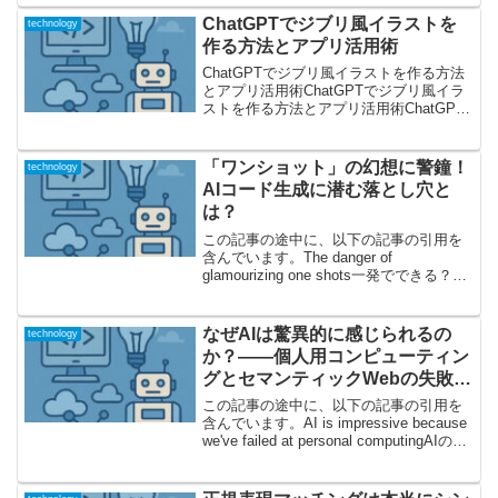
ィング」へ...
ChatGPTでジブリ風イラストを
technology
作る方法とアプリ活用術
ChatGPTでジブリ風イラストを作る方法
とアプリ活用術ChatGPTでジブリ風イラ
ストを作る方法とアプリ活用術ChatGPT
は、AI技術の進化を象徴するツールとし
て、さまざまな分野で注目されていま
す。その中でも特に話題なのが、ジブリ
「ワンショット」の幻想に警鐘！
technology
風イラ...
AIコード生成に潜む落とし穴と
は？
この記事の途中に、以下の記事の引用を
含んでいます。The danger of
glamourizing one shots一発でできる？
「ワンショット」AIコーディングの舞台
裏昨今の生成AIブームにおいて、まるで
魔法のように「一発で」動くコ...
なぜAIは驚異的に感じられるの
technology
か？――個人用コンピューティン
グとセマンティックWebの失敗か
ら考える
この記事の途中に、以下の記事の引用を
含んでいます。AI is impressive because
we've failed at personal computingAIの
「すごさ」はどこにある？その裏側にあ
る人間側の“失敗”とはAI、特...