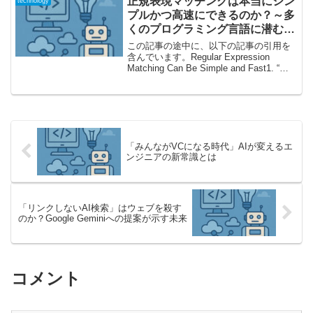
正規表現マッチングは本当にシン
technology
プルかつ高速にできるのか？～多
くのプログラミング言語に潜む遅
さの罠とその打開策を徹底解説～
この記事の途中に、以下の記事の引用を
含んでいます。Regular Expression
Matching Can Be Simple and Fast1. “正
規表現は遅い”は本当か？驚きの比較が示
す現実まず、多くの開発者にとって正規
表現（...
「みんながVCになる時代」AIが変えるエ
ンジニアの新常識とは
「リンクしないAI検索」はウェブを殺す
のか？Google Geminiへの提案が示す未来
コメント