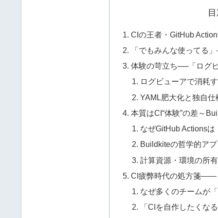
目
CIの王者・GitHub Ac
「でもみんな使ってる」──Gi
体験の苛立ち──「ログビ
ログビューアで消耗
YAML肥大化と独自
本質はCI“体験”の差～Bu
なぜGitHub Acti
Buildkiteの哲学的
計算資源・環境の所
CI疲弊時代の処方箋—
なぜ多くのチームが
「CIを自作したくな