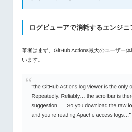
ログビューアで消耗するエンジニ
筆者はまず、GitHub Actions最大のユ
います。
“the GitHub Actions log viewer is the only
Repeatedly. Reliably… the scrollbar is there,
suggestion. … So you download the raw log ar
and you’re reading Apache access logs…”