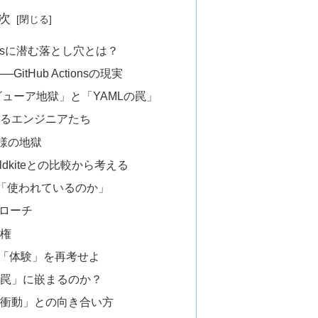
次
tionsに潜む落とし穴とは？
tHub Actionsの現実
ューア地獄」と「YAMLの罠」
するエンジニアたち
仕様の地獄
ildkiteとの比較から考える
onsは「使われているのか」
アプローチ
有権
—「体験」を再考せよ
「罠」に嵌まるのか？
る衝動」との向き合い方