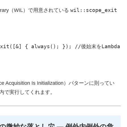
wil::scope_exit
 Library（WIL）で用意されている
_exit([&] { always(); }); //後始末をLambda
e Acquisition Is Initialization）パターンに則ってい
タ内で実行してくれます。
タ」の微妙な落とし穴 ― 例外内例外の危