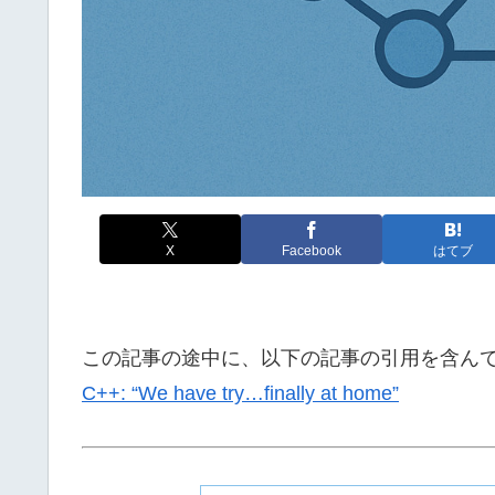
X
Facebook
はてブ
この記事の途中に、以下の記事の引用を含ん
C++: “We have try…finally at home”