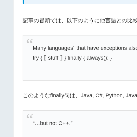
記事の冒頭では、以下のように他言語との比
Many languages¹ that have exceptions also 
try { ⟦ stuff ⟧ } finally { always(); }
このようなfinally句は、Java, C#, Python, J
“…but not C++.”