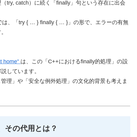
, catch）に続く「finally」句という存在に出会
は、「try { … } finally { … }」の形で、エラーの有無
す。
at home”
は、この「C++におけるfinally的処理」の設
解説しています。
ス管理」や「安全な例外処理」の文化的背景も考えま
ない、その代用とは？