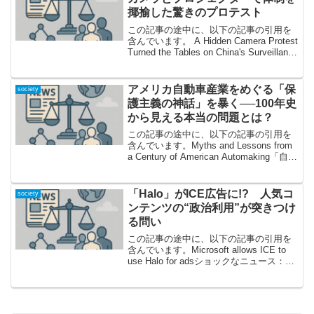
揶揄した驚きのプロテスト
この記事の途中に、以下の記事の引用を
含んでいます。 A Hidden Camera Protest
Turned the Tables on China's Surveillance
State 目撃者はいない？いいえ、“監視カ
メラ”がすべ...
アメリカ自動車産業をめぐる「保
society
護主義の神話」を暴く──100年史
から見える本当の問題とは？
この記事の途中に、以下の記事の引用を
含んでいます。Myths and Lessons from
a Century of American Automaking「自動
車産業は終わった」は本当か？──冒頭か
ら挑発的な問題提起保護主義者にとっ
て...
「Halo」がICE広告に!? 人気コ
society
ンテンツの“政治利用”が突きつけ
る問い
この記事の途中に、以下の記事の引用を
含んでいます。Microsoft allows ICE to
use Halo for adsショックなニュース：
ICEが「Halo」を広告に活用、その波紋
2025年10月、驚くべきニュースが世界中
のゲー...