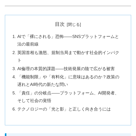
目次
AIで「裸にされる」恐怖——SNSプラットフォームと
法の最前線
英国首相も激怒、規制当局まで動かす社会的インパク
ト
AI倫理の本質的課題——技術発展の陰で広がる被害
「機能制限」や「有料化」に意味はあるのか？政策の
遅れとAI時代の新たな問い
「責任」の分岐点——プラットフォーム、AI開発者、
そして社会の覚悟
テクノロジーの「光と影」と正しく向き合うには