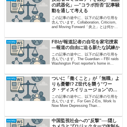
の武器化」―“コラボ拒否”記事騒
動を通して考える
この記事の途中に、以下の記事の引用を
含んでいます。Collaboration, Criticism,
and Moving Forward「炎上」とは何か？
—“コラボ拒否”記事に端を発した名誉の軌
跡エンジニア界隈でたびたび話題になる
「コラボ...
FBIが報道記者の自宅を家宅捜索
society
—報道の自由に迫る新たな試練か
この記事の途中に、以下の記事の引用を
含んでいます。The Guardian – FBI raids
Washington Post reporter's home in
'highly unusual and aggressive' act...
ついに「働くこと」が「無職」よ
society
りも憂鬱!? Z世代を襲う“ワー
ク・ディスイリュージョン”の正
体とは
この記事の途中に、以下の記事の引用を
含んでいます。For Gen Z-Ers, Work Is
Now More Depressing Than
Unemployment働くより“無職”がマシ？衝
撃の現実が明らかにいま日本でも世界で
も若者の...
中国監視社会への“反撃”──隠し
society
カメラとプロジェクターで体制を