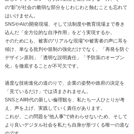
の“影”が社会の脆弱な部分をじわじわと蝕むことも忘れて
はいけません。
SNSやAIの開発現場、そして法制度や教育現場まで巻き
込んだ「全方位的な自浄作用」をどう実現するか。
そのためにも、被害の“リアルな現場”や被害者の声に耳を
傾け、単なる批判や規制の強化だけでなく、「再発を防ぐ
デザイン原則」「透明な説明責任」「予防策のオープン
化」を徹底することが不可欠です。
過度な技術進化の道のりで、企業の姿勢や政府の決定を
「見ているだけ」では済まされません。
SNSとAI時代の新しい倫理観を、私たち一人ひとりが考
え、声を上げ、実践していく責任があります。
これが、この問題を“他人事”で終わらせないため、そして
より良いデジタル社会を私たち自身が形づくる唯一の道な
のです。