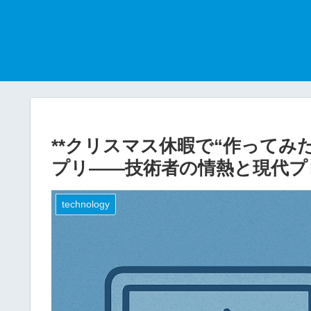
**クリスマス休暇で“作ってみ
プリ——技術者の情熱と現代プ
technology