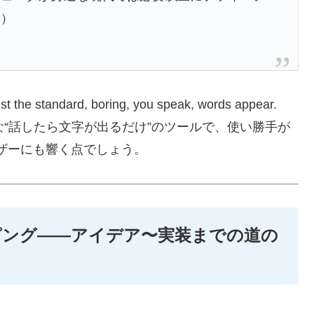
い）
ndard, boring, you speak, words appear.
use.（ただの退屈な“話したら文字が出るだけ”のツールで、使い勝手が
ザーにも響く点でしょう。
ピング——アイデア〜実装までの道の