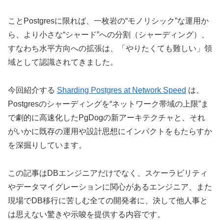
ことPostgresに限れば、一枚岩の“モノリシック”な運用か
ら、より小さな“シャード”への分割（シャーディング）、
すなわち水平方向への拡張は、「やりたくても難しい」領
域として認識されてきました。
今回紹介する
Sharding Postgres at Network Speed
は、
Postgresのシャーディングを“ネットワーク帯域の上限”ま
で劇的に高速化したPgDogの新アーキテクチャと、それ
がいかに既存の運用や設計思想にインパクトをもたらすか
を深掘りしています。
この記事はDBエンジニアだけでなく、スケーラビリティ
やデータマイグレーションに関心があるエンジニア、また
現場でDB移行に苦しむ全ての開発者に、決して他人事と
は思えない驚きや示唆を提供する内容です。