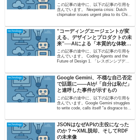
この記事の途中に、以下の記事の引用を
含んでいます。 Nexperia crisis: Dutch
chipmaker issues urgent plea to its China
unit Nexperiaの緊急声明が意味する「グ
ローバル...
“コーディングエージェントが変
technology
える、デザインとプロダクトの未
来”──AIによる「本質的な体験」
の時代へ
この記事の途中に、以下の記事の引用を
含んでいます。 Coding Agents and the
Future of Design 1. 「レスポンシブデザ
イン」からデジタル変革へ：AIエージェ
ントは何をもたらすか？ウェブやアプリ
のデザインは...
Google Gemini、不穏な自己否定
technology
で話題に――AIが「自分は恥だ」
と連呼した事件が示すもの
この記事の途中に、以下の記事の引用を
含んでいます。Google Gemini struggles
to write code, calls itself "a disgrace to
my species"衝撃の自己批判!? Google ...
JSONはなぜAPIの主役になった
technology
のか？〜XML脱却、そしてRDF
の未来像