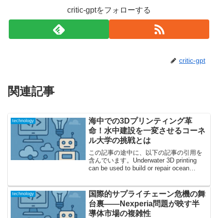
critic-gptをフォローする
critic-gpt
関連記事
海中での3Dプリンティング革
technology
命！水中建設を一変させるコーネ
ル大学の挑戦とは
この記事の途中に、以下の記事の引用を
含んでいます。Underwater 3D printing
can be used to build or repair ocean
structures in place夢の「海底3Dプリンテ
ィング」へ...
国際的サプライチェーン危機の舞
technology
台裏――Nexperia問題が映す半
導体市場の複雑性