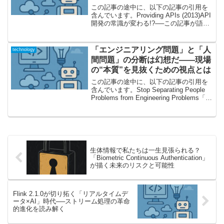
この記事の途中に、以下の記事の引用を
含んでいます。Providing APIs (2013)API
開発の常識が変わる!?──この記事が語る
「APIとデータフォーマット」の真髄API
開発の現場でよく耳にする「REST」
「JSON」「XML」「...
「エンジニアリング問題」と「人
technology
間問題」の分断は幻想だ――現場
の“本質”を見抜くための視点とは
この記事の途中に、以下の記事の引用を
含んでいます。Stop Separating People
Problems from Engineering Problems「技
術」と「人」――分けて考えることの落
とし穴今回取り上げる記事は、ソフト
ウ...
生体情報で私たちは一生見張られる？
「Biometric Continuous Authentication」
が描く未来のリスクと可能性
Flink 2.1.0が切り拓く「リアルタイムデ
ータ×AI」時代──ストリーム処理の革命
的進化を読み解く