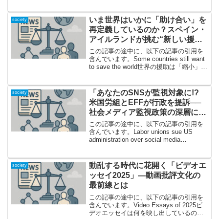
出！驚きの「ことば」が意味するもの
2025年のDictionary.comの「W...
いま世界はいかに「助け合い」を
society
再定義しているのか？スペイン・
アイルランドが挑む“新しい援
助”のかたち
この記事の途中に、以下の記事の引用を
含んでいます。Some countries still want
to save the world世界の援助は「縮小」か
「再定義」か？今、問われる危機意識
今、世界の国際援助は瀕死の危機を迎え
ていると言っ...
「あなたのSNSが監視対象に!?
society
米国労組とEFFが行政を提訴──
社会メディア監視政策の深層に迫
る」
この記事の途中に、以下の記事の引用を
含んでいます。Labor unions sue US
administration over social media
surveillanceSNSはもう「安全地帯」じゃ
ない——米国で進む社会メディア監...
動乱する時代に花開く「ビデオエ
society
ッセイ2025」—動画批評文化の
最前線とは
この記事の途中に、以下の記事の引用を
含んでいます。Video Essays of 2025ビ
デオエッセイは何を映し出しているの