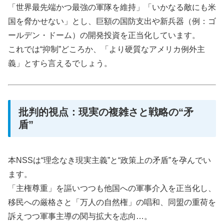
「世界最先端かつ最強の軍隊を維持」「いかなる敵にも米
国を脅かせない」とし、巨額の国防支出や新兵器（例：ゴ
ールデン・ドーム）の開発投資を正当化しています。
これでは“抑制”どころか、「より硬質なアメリカ例外主
義」とすら言えるでしょう。
批判的視点：現実の複雑さと戦略の“矛
盾”
本NSSは“理念なき現実主義”と“政策上の矛盾”を孕んでい
ます。
「主権尊重」を謳いつつも他国への軍事介入を正当化し、
移民への厳格さと「万人の自然権」の唱和、同盟の重荷を
訴えつつ軍事主導の関与拡大を志向…。