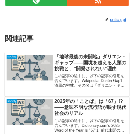
critic-gpt
関連記事
「地球最後の未開地」ダリエン・
society
ギャップ――国境を超える人類の
挑戦と、“開発されない”理由
この記事の途中に、以下の記事の引用を
含んでいます。Wikipedia: Darién Gap1.
漆黒の密林、その名は「ダリエン・ギャ
ップ」—世界から隔絶された場所の実態
とは？北米と南米が唯一陸続きになるパ
ナマとコロンビアの国境地帯。この分...
2025年の「ことば」は「67」!?
society
——意味不明な流行語が映す現代
社会のリアル
この記事の途中に、以下の記事の引用を
含んでいます。Dictionary.com's 2025
Word of the Year Is "67"1. 前代未聞の選