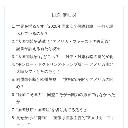
目次
世界を揺るがす「2025年国家安全保障戦略」―何が語
られているのか？
“大国間競争消滅”と“アメリカ・ファーストの再定義” ―
記事が訴える新たな現実
“大国間競争”はどこへ？ ― 対中・対露戦略の劇的変化
“モンロー・ドクトリンのトランプ版” ― アメリカ南北
大陸シフトとその危うさ
同盟国分断と欧州蔑視 ― “文明の消失”がアメリカの関
心？
“経済こそ国力”―同盟こそが米国力の源泉ではなかった
か
“国際秩序・国際法”を切り捨てる危うさ
見せかけの“抑制” ― 実像は拡張主義的“アメリカ・ファ
ースト”