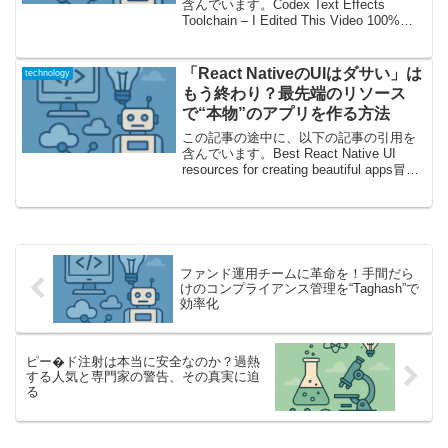
含んでいます。Codex Text Effects
Toolchain – I Edited This Video 100%
with Codex Ft. SAM3 and MatAnyone
and R...
「React NativeのUIはダサい」は
technology
もう終わり？最先端のリソース
で“本物”のアプリを作る方法
この記事の途中に、以下の記事の引用を
含んでいます。Best React Native UI
resources for creating beautiful apps冒頭
ショック！React Nativeアプリは「ダサ
い」から脱却できるのか...
ファンド運用チームに革命を！手間だら
けのコンプライアンス管理を“Taghash”で
効率化
ピー�ド注射は本当に安全なのか？過熱
する人気と専門家の警告、その真実に迫
る