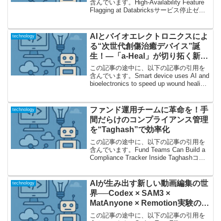
含んでいます。High-Availability Feature
Flagging at Databricksサービス停止ゼロ
への執念──Databricks SAFEが叶える
「無停止・無事故」な機能フラ...
AIとバイオエレクトロニクスによ
technology
る“次世代創傷治癒デバイス”誕
生！―「a-Heal」が切り拓く新た
な医療の地平
この記事の途中に、以下の記事の引用を
含んでいます。Smart device uses AI and
bioelectronics to speed up wound healing
process驚きの新技術登場！創傷治療を劇
的に変える“a...
ファンド運用チームに革命を！手
technology
間だらけのコンプライアンス管理
を“Taghash”で効率化
この記事の途中に、以下の記事の引用を
含んでいます。Fund Teams Can Build a
Compliance Tracker Inside Taghashコン
プライアンス担当者の苦悩と現場のリア
ルフィンテックや資産運用業界にいる方
な...
AIが生み出す新しい動画編集の世
technology
界──Codex × SAM3 ×
MatAnyone × Remotion実験の現
場から
この記事の途中に、以下の記事の引用を