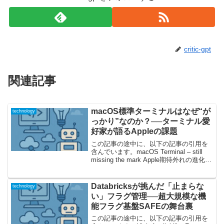
critic-gpt
関連記事
macOS標準ターミナルはなぜ“が
technology
っかり”なのか？──ターミナル愛
好家が語るAppleの課題
この記事の途中に、以下の記事の引用を
含んでいます。macOS Terminal – still
missing the mark Apple期待外れの進化!?
Apple標準ターミナルの現状Terminal.app
といえば、macOSに標準...
Databricksが挑んだ「止まらな
technology
い」フラグ管理──超大規模な機
能フラグ基盤SAFEの舞台裏
この記事の途中に、以下の記事の引用を