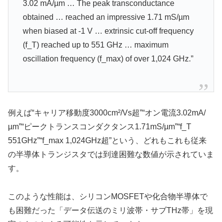
3.02 mA/µm … The peak transconductance
obtained … reached an impressive 1.71 mS/µm
when biased at -1 V … extrinsic cut-off frequency
(f_T) reached up to 551 GHz … maximum
oscillation frequency (f_max) of over 1,024 GHz.”
例えば“キャリア移動度3000cm²/Vs超”“オン電流3.02mA/
µm”“ピークトランスコンダクタンス1.71mS/µm”“f_T
551GHz”“f_max 1,024GHz超”という、どれもこれも従来
の半導体トランジスタでは到達困難な数値が示されていま
す。
このような性能は、シリコンMOSFETや化合物半導体で
も困難だった「データ伝送のミリ波帯・サブTHz帯」を現