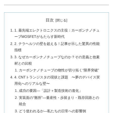
目次
1. 最先端エレクトロニクスの主役：カーボンナノチュ
ーブMOSFETがもたらす新時代
2. テラヘルツの壁を超える！記事が示した驚異の性能
指標
3. なぜカーボンナノチューブなのか？その意義と他素
材との比較
カーボンナノチューブの物性が切り拓く“限界突破”
4. CNTトランジスタの現状と課題 〜夢のデバイス実
用化へのリアルな壁〜
成功の要因—「設計＋製造技術の進化」
実装面の“難所”—量産性・歩留まり・既存回路との
統合
どう使われるか—私たちの日常への影響例