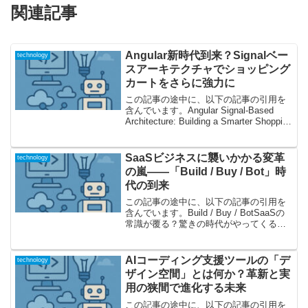
関連記事
Angular新時代到来？Signalベー
technology
スアーキテクチャでショッピング
カートをさらに強力に
この記事の途中に、以下の記事の引用を
含んでいます。Angular Signal-Based
Architecture: Building a Smarter Shopping
CartSignalベースなアーキテクチャがなぜ
注目されているの...
SaaSビジネスに襲いかかる変革
technology
の嵐――「Build / Buy / Bot」時
代の到来
この記事の途中に、以下の記事の引用を
含んでいます。Build / Buy / BotSaaSの
常識が覆る？驚きの時代がやってくる本
記事は、テクノロジー業界における「ビ
ルドすべきか、買うべきか」をめぐる意
思決定、いわゆる「Build / Bu...
AIコーディング支援ツールの「デ
technology
ザイン空間」とは何か？革新と実
用の狭間で進化する未来
この記事の途中に、以下の記事の引用を