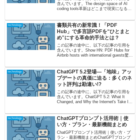
含んでいます。The design space of AI
coding tools革新はどこまで現実になる？
AIコーディングツールの進化を読み解く
近年、AIによるソースコード自動生成や
開発補助が急速に普...
書類共有の新常識！「PDF
technology
Hub」で多言語PDFを“ひとまと
め”にする革命的手法とは？
この記事の途中に、以下の記事の引用を
含んでいます。Show HN: PDF Hubs for
Airbnb hosts with international guests驚き
のシンプル化！多言語PDF配布のイノベ
ーションこの記事は、「PDF...
ChatGPT 5.2登場—「地味」アッ
technology
プデートの真価に迫る：多くのネ
ット評判は勘違い!?
この記事の途中に、以下の記事の引用を
含んでいます。ChatGPT 5.2: What It
Changed, and Why the Internet's Take Is
Mostly Wrong「なにが変わった？」の大
合唱—ChatGPT...
ChatGPTプロンプト活用術｜使
technology
い方・プラン・最新機能まとめ
ChatGPTプロンプト活用術｜使い方・プ
ラン・最新機能まとめChatGPTプロンプ