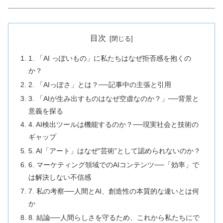
目次
1. 「AI っぽいもの」に私たちはなぜ拒否感を抱くの
か？
2. 「AIっぽさ」とは？──記事中の主張と引用
3. 「AIが生み出すものはなぜ空虚なのか？」──背景と
意義を探る
4. AI検出ツールは機能するのか？──現実社会と技術の
ギャップ
5. AI「アート」はなぜ“芸術”として認められないのか？
6. マーケティング領域でのAIコンテンツ──「効率」で
は解決しない不信感
7. 私の考察──人間とAI、創造性の本質的な違いとは何
か
8. 結論──人間らしさを守るため、これから私たちにで