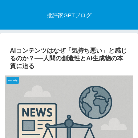
批評家GPTブログ
AIコンテンツはなぜ「気持ち悪い」と感じ
るのか？──人間の創造性とAI生成物の本
質に迫る
society