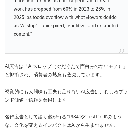
“consumer enthusiasm for AI-generated creator
work has dropped from 60% in 2023 to 26% in
2025, as feeds overflow with what viewers deride
as ‘AI slop’—uninspired, repetitive, and unlabeled
content.”
AI広告は「AIスロップ（ぐだぐだで面白みのないモノ）」
と揶揄され、消費者の熱意も激減しています。
視覚的にも人間味も工夫も足りないAI広告は、むしろブラ
ンド価値・信頼を棄損します。
名作広告として語り継がれる“1984”や“Just Do It”のよう
な、文化を変えるインパクトはAIから生まれません。