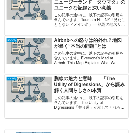
ニュージーランド「タウマタ」の
ユニークな記録と深い意義
この記事の途中に、以下の記事の引用を
含んでいます。Taumata Hill, NZ「見たこ
ともないドメイン名」──話題の地名サイ
トを紐解くみなさんは、インターネット
上で「これ以上長いドメイン名はないの
では？」と話題になるサイトをご存知で
Airbnbへの怒りは的外れ？地図
society
しょ...
が暴く“本当の問題”とは
この記事の途中に、以下の記事の引用を
含んでいます。Everyone's Mad at
Airbnb. This Map Explains What We
Should Blame Instead怒りの的はAirbnbで
いいのか？問題の本質に...
脱線の魅力と意味――「The
society
Utility of Digressions」から読み
解く人間らしさの本質
この記事の途中に、以下の記事の引用を
含んでいます。The Utility of
Digressions「寄り道」が示してくれる思
考の豊かさとは？今回取り上げるのは、
Rubenerd氏によるブログ記事「The
Utility of Digre...