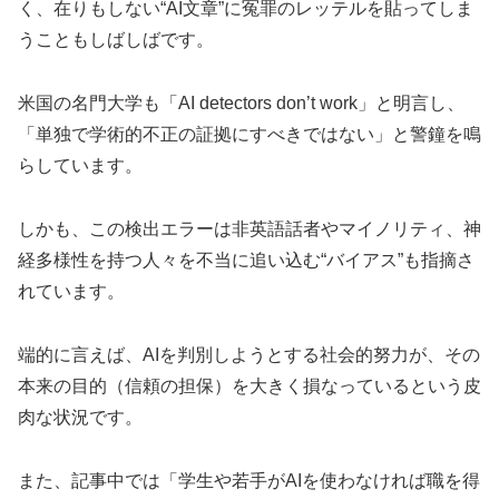
く、在りもしない“AI文章”に冤罪のレッテルを貼ってしま
うこともしばしばです。
米国の名門大学も「AI detectors don’t work」と明言し、
「単独で学術的不正の証拠にすべきではない」と警鐘を鳴
らしています。
しかも、この検出エラーは非英語話者やマイノリティ、神
経多様性を持つ人々を不当に追い込む“バイアス”も指摘さ
れています。
端的に言えば、AIを判別しようとする社会的努力が、その
本来の目的（信頼の担保）を大きく損なっているという皮
肉な状況です。
また、記事中では「学生や若手がAIを使わなければ職を得