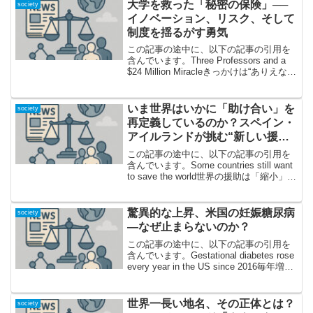
大学を救った「秘密の保険」──
society
イノベーション、リスク、そして
制度を揺るがす勇気
この記事の途中に、以下の記事の引用を
含んでいます。Three Professors and a
$24 Million Miracleきっかけは“ありえない
賭け”!? イリノイ大学を救った奇跡の保険
とは世界的なコロナ禍の混乱と共に、イ
リノイ...
いま世界はいかに「助け合い」を
society
再定義しているのか？スペイン・
アイルランドが挑む“新しい援
助”のかたち
この記事の途中に、以下の記事の引用を
含んでいます。Some countries still want
to save the world世界の援助は「縮小」か
「再定義」か？今、問われる危機意識
今、世界の国際援助は瀕死の危機を迎え
ていると言っ...
驚異的な上昇、米国の妊娠糖尿病
society
―なぜ止まらないのか？
この記事の途中に、以下の記事の引用を
含んでいます。Gestational diabetes rose
every year in the US since 2016毎年増え
続けている妊娠糖尿病、その現実今回取
り上げるのは、2026年12月2...
世界一長い地名、その正体とは？
society