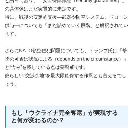
と語っており、「安全保障保証（security guarantees）」
の具体像はまだ実質的に未定です。
特に、戦後の安定的支援—武器や防空システム、ドローン
供与—についても「まだ詰めていく段階」と解釈されてい
ます。
さらにNATO領空侵犯問題についても、トランプ氏は「撃
墜の可否は状況による（depends on the circumstance）」
と“含み”を残している点は要警戒です。
彼らしい“交渉余地”を最大限確保する作風とも言えるでし
ょう。
もし「ウクライナ完全奪還」が実現する
と何が変わるのか？