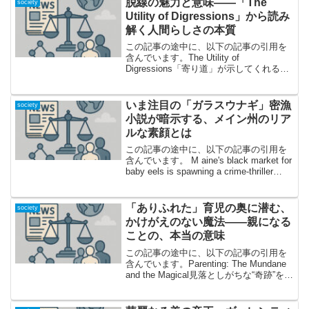
脱線の魅力と意味――「The
society
Utility of Digressions」から読み
解く人間らしさの本質
この記事の途中に、以下の記事の引用を
含んでいます。The Utility of
Digressions「寄り道」が示してくれる思
考の豊かさとは？今回取り上げるのは、
Rubenerd氏によるブログ記事「The
Utility of Digre...
いま注目の「ガラスウナギ」密漁
society
小説が暗示する、メイン州のリア
ルな素顔とは
この記事の途中に、以下の記事の引用を
含んでいます。 M aine's black market for
baby eels is spawning a crime-thriller
subgenre サスペンスから始まる「ガラス
ウナギ」— ...
「ありふれた」育児の奥に潜む、
society
かけがえのない魔法――親になる
ことの、本当の意味
この記事の途中に、以下の記事の引用を
含んでいます。Parenting: The Mundane
and the Magical見落としがちな“奇跡”を語
る──とある親が日常から見つけた宝物子
育ての大変さや日々の繰り返しは、多く
の人にとってよ...