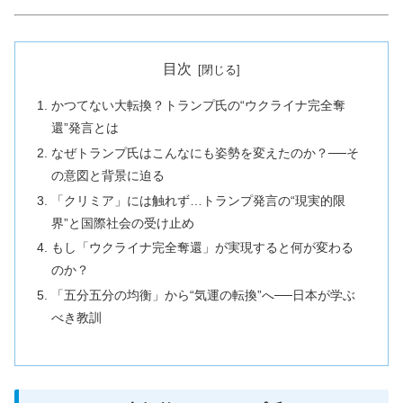
目次
かつてない大転換？トランプ氏の“ウクライナ完全奪
還”発言とは
なぜトランプ氏はこんなにも姿勢を変えたのか？──そ
の意図と背景に迫る
「クリミア」には触れず…トランプ発言の“現実的限
界”と国際社会の受け止め
もし「ウクライナ完全奪還」が実現すると何が変わる
のか？
「五分五分の均衡」から“気運の転換”へ──日本が学ぶ
べき教訓