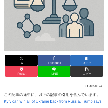
X
Facebook
はてブ
Pocket
LINE
コピー
2025.09.24
この記事の途中に、以下の記事の引用を含んでいます。
Kyiv can win all of Ukraine back from Russia, Trump says