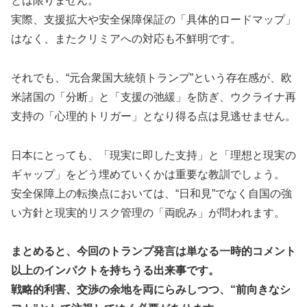
とは限りません。
実際、支援拡大や安全保障保証の「具体的ロードマップ」
はなく、またクリミアへの対応も不鮮明です。
それでも、“元合衆国大統領トランプ”という存在感が、欧
米諸国の「分断」と「支援の弛緩」を防ぎ、ウクライナ再
支持の「心理的トリガー」となり得る点は見逃せません。
日本にとっても、「現実に即した支持」と「理想と現実の
ギャップ」をどう埋めていくかは重要な教訓でしょう。
安全保障上の転換点においては、“日和見”でなく自国の強
い方針と現実的リスク管理の「両睨み」が問われます。
まとめると、今回のトランプ発言は単なる一時的コメント
以上のインパクトを持ちうる出来事です。
戦略的利害、交渉の余地を両にらみしつつ、“前向きなシ