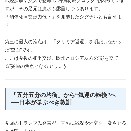
の経済取引拡大で懸命の“西側制裁ブロック”を図っていま
すが、その足元は脆さも露呈しつつあります。
「弱体化＝交渉力低下」を見越したシグナルとも言えま
す。
第三に最大の論点は、「クリミア返還」を明記しなかっ
た“空白”です。
ここは今後の和平交渉、欧州とロシア双方の“顔を立て
る”妥協の焦点となるでしょう。
「五分五分の均衡」から“気運の転換”へ
──日本が学ぶべき教訓
今回のトランプ氏発言が、直ちに戦況や外交を一変させる