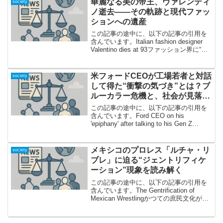
華麗なる美の帝王、ヴァレンティ
society
ノ逝去――その軌跡と現代ファッ
ションへの遺産
この記事の途中に、以下の記事の引用を
含んでいます。Italian fashion designer
Valentino dies at 93ファッション界に“ロ
ーマの太陽”が沈むとき2026年1月19日、
イタリアが誇るファッションデザイナ
ー...
米フォードCEOが工場若者と対話
society
して得た“衝撃の気づき”とは？ブ
ルーカラー危機と、社会が見落と
す「必須経済」再生の鍵
この記事の途中に、以下の記事の引用を
含んでいます。Ford CEO on his
'epiphany' after talking to his Gen Z
factory workers働き盛り世代の叫び――
米フォードCEOが直面した「現...
メキシコのプロレス「ルチャ・リ
society
ブレ」に迫る“ジェントリフィケ
ーション”現象を読み解く
この記事の途中に、以下の記事の引用を
含んでいます。The Gentrification of
Mexican Wrestlingかつての庶民文化が世
界を魅了？「ルチャ・リブレ」の今近
年、メキシコの伝統的なプロレス「ルチ
ャ・リブレ」が、これま...