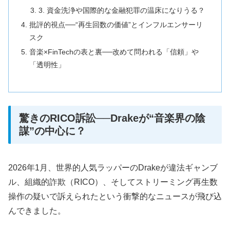
3. 資金洗浄や国際的な金融犯罪の温床になりうる？
批評的視点──“再生回数の価値”とインフルエンサーリ
スク
音楽×FinTechの表と裏──改めて問われる「信頼」や
「透明性」
驚きのRICO訴訟──Drakeが“音楽界の陰
謀”の中心に？
2026年1月、世界的人気ラッパーのDrakeが違法ギャンブ
ル、組織的詐欺（RICO）、そしてストリーミング再生数
操作の疑いで訴えられたという衝撃的なニュースが飛び込
んできました。