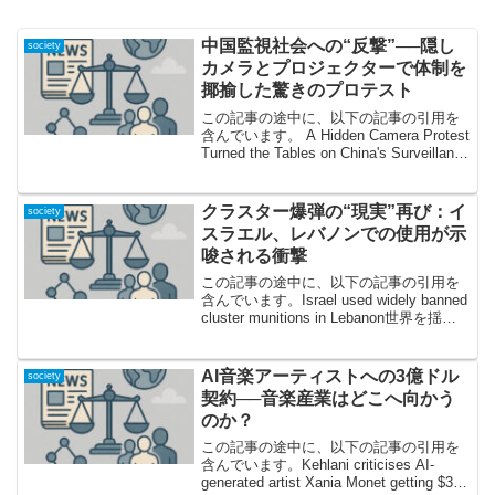
中国監視社会への“反撃”──隠し
society
カメラとプロジェクターで体制を
揶揄した驚きのプロテスト
この記事の途中に、以下の記事の引用を
含んでいます。 A Hidden Camera Protest
Turned the Tables on China's Surveillance
State 目撃者はいない？いいえ、“監視カ
メラ”がすべ...
クラスター爆弾の“現実”再び：イ
society
スラエル、レバノンでの使用が示
唆される衝撃
この記事の途中に、以下の記事の引用を
含んでいます。Israel used widely banned
cluster munitions in Lebanon世界を揺る
がす新証拠――レバノンに残るクラスタ
ー爆弾の爪痕2025年11月、世界中...
AI音楽アーティストへの3億ドル
society
契約──音楽産業はどこへ向かう
のか？
この記事の途中に、以下の記事の引用を
含んでいます。Kehlani criticises AI-
generated artist Xania Monet getting $3M