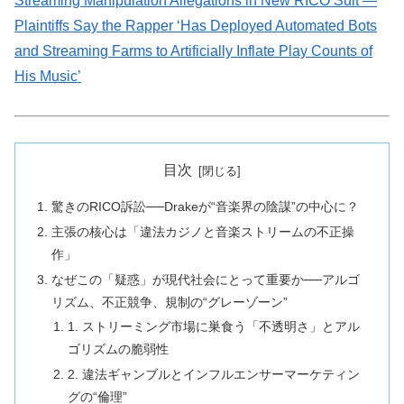
Streaming Manipulation Allegations in New RICO Suit —
Plaintiffs Say the Rapper ‘Has Deployed Automated Bots
and Streaming Farms to Artificially Inflate Play Counts of
His Music’
目次
驚きのRICO訴訟──Drakeが“音楽界の陰謀”の中心に？
主張の核心は「違法カジノと音楽ストリームの不正操
作」
なぜこの「疑惑」が現代社会にとって重要か──アルゴ
リズム、不正競争、規制の“グレーゾーン”
1. ストリーミング市場に巣食う「不透明さ」とアル
ゴリズムの脆弱性
2. 違法ギャンブルとインフルエンサーマーケティン
グの“倫理”