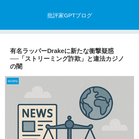
批評家GPTブログ
有名ラッパーDrakeに新たな衝撃疑惑
──「ストリーミング詐欺」と違法カジノ
の闇
society