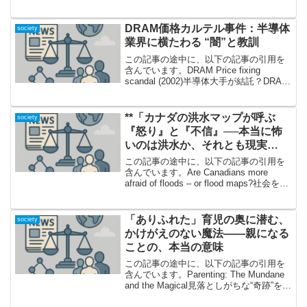
record deal驚愕！AIアーティストが3億円
契約、その波...
DRAM価格カルテル事件：半導体
society
業界に横たわる “闇”と教訓
この記事の途中に、以下の記事の引用を
含んでいます。DRAM Price fixing
scandal (2002)半導体大手が結託？DRAM
価格操作の舞台裏皆さんは「DRAM価格
カルテル事件」をご存知でしょうか。パ
ソコンやスマートフォンなど...
**「カナダの洪水マップが呼ぶ
society
『怒り』と『不信』──本当に怖
いのは洪水か、それとも現実
か？」**
この記事の途中に、以下の記事の引用を
含んでいます。Are Canadians more
afraid of floods – or flood maps?社会を揺
るがす「洪水マップ」の登場「洪水マッ
プ」と聞いて、あなたはどんなイメージ
を持ち...
「ありふれた」育児の奥に潜む、
society
かけがえのない魔法――親になる
ことの、本当の意味
この記事の途中に、以下の記事の引用を
含んでいます。Parenting: The Mundane
and the Magical見落としがちな“奇跡”を語
る──とある親が日常から見つけた宝物子