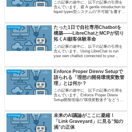
この記事の途中に、以下の記事の引用を
含んでいます。📰 A gentle introduction to
liquid types型システムの“不可能”を覆す！
Liquid Typesの本質に迫るプログラミング
言語における「型システム」は、長...
たった1日で自社専用Chatbotを
technology
構築――LibreChatとMCPが切り
拓くAI顧客体験革命
この記事の途中に、以下の記事の引用を
含んでいます。Using LibreChat to run
your own chatbot connected to your
MCP's“自分だけのAIチャットボット時
代”が簡単に始まる――この記事が...
Enforce Proper Direnv Setupで
technology
語られる「理想の開発環境変数管
理」とは何か？
この記事の途中に、以下の記事の引用を
含んでいます。Enforce Proper Direnv
Setup開発現場の“環境変数迷子”をどう防
ぐ？この記事が投げかける課題ソフトウ
ェア開発プロジェクトで頻繁に起こる悩
みの一つに、「プロジェクト独自...
未来のAI議論がここに凝縮！
technology
「Link Graveyard」に見る“知の
渦”の正体