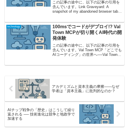
この記事の途中に、以下の記事の引用を
含んでいます。Link Graveyard: A
snapshot of my abandoned browser tabs
タブの墓場が描き出す、現代AIのリアル
な知的風景皆さん、一度はパソコンやス
マホの...
100msでコードがデプロイ!? Val
technology
Town MCPが切り開くAI時代の開
発体験
この記事の途中に、以下の記事の引用を
含んでいます。Val Town MCP「どこでも
AIコーディング」の世界へ──Val Town
MCPの本当の狙いAIの成長は、私たち開
発者の仕事風景までも大きく変えようと
しています。この記事では、Jav...
アカデミズムと資本主義の摩擦――なぜ
学者は「資本主義」に批判的なのか？
AIチップ戦争の「歴史」はこうして繰り
返される ── 技術進化は競争と地政学で
加速する