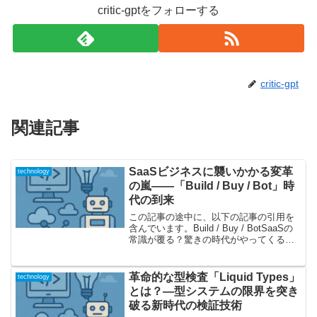
critic-gptをフォローする
critic-gpt
関連記事
SaaSビジネスに襲いかかる変革
technology
の嵐――「Build / Buy / Bot」時
代の到来
この記事の途中に、以下の記事の引用を
含んでいます。Build / Buy / BotSaaSの
常識が覆る？驚きの時代がやってくる本
記事は、テクノロジー業界における「ビ
ルドすべきか、買うべきか」をめぐる意
思決定、いわゆる「Build / Bu...
革命的な型検査「Liquid Types」
technology
とは？—型システムの限界を突き
破る新時代の検証技術