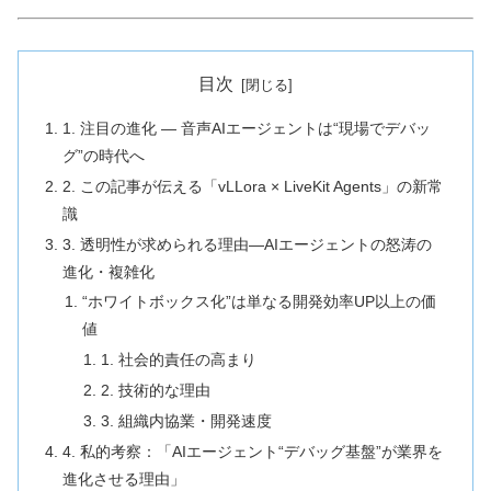
目次
1. 注目の進化 ― 音声AIエージェントは“現場でデバッ
グ”の時代へ
2. この記事が伝える「vLLora × LiveKit Agents」の新常
識
3. 透明性が求められる理由―AIエージェントの怒涛の
進化・複雑化
“ホワイトボックス化”は単なる開発効率UP以上の価
値
1. 社会的責任の高まり
2. 技術的な理由
3. 組織内協業・開発速度
4. 私的考察：「AIエージェント“デバッグ基盤”が業界を
進化させる理由」