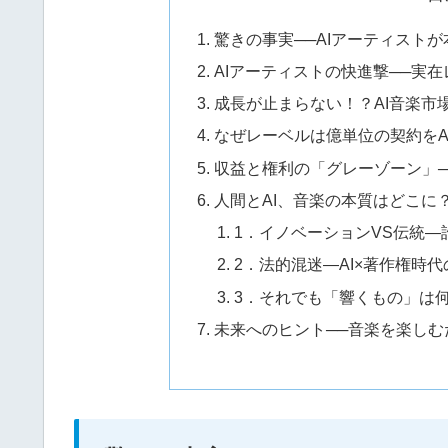
驚きの事実──AIアーティスト
AIアーティストの快進撃──実在
成長が止まらない！？AI音楽市
なぜレーベルは億単位の契約をA
収益と権利の「グレーゾーン」
人間とAI、音楽の本質はどこに
1．イノベーションVS伝統
2．法的混迷―AI×著作権時
3．それでも「響くもの」は
未来へのヒント──音楽を楽し