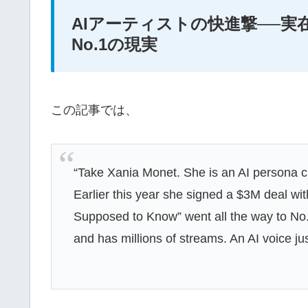
AIアーティストの快進撃──
No.1の現実
この記事では、
“Take Xania Monet. She is an AI persona c
Earlier this year she signed a $3M deal w
Supposed to Know” went all the way to No.
and has millions of streams. An AI voice ju