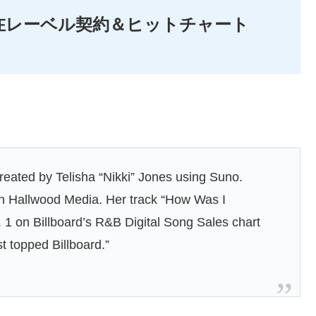
実在レーベル契約＆ヒットチャート
reated by Telisha “Nikki” Jones using Suno.
ith Hallwood Media. Her track “How Was I
 1 on Billboard’s R&B Digital Song Sales chart
st topped Billboard.”