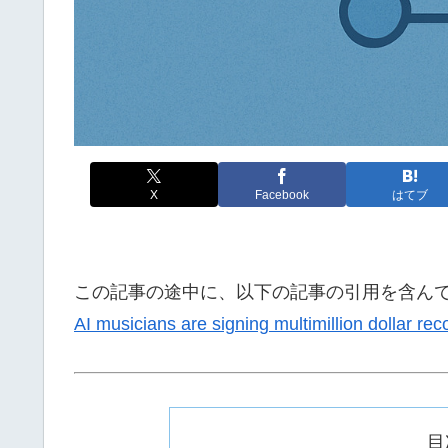
X
Facebook
はてブ
この記事の途中に、以下の記事の引用を含ん
AI musicians are signing multimillion dollar rec
目