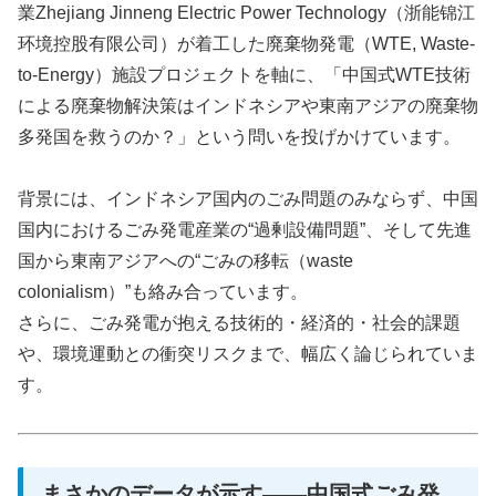
業Zhejiang Jinneng Electric Power Technology（浙能锦江
环境控股有限公司）が着工した廃棄物発電（WTE, Waste-
to-Energy）施設プロジェクトを軸に、「中国式WTE技術
による廃棄物解決策はインドネシアや東南アジアの廃棄物
多発国を救うのか？」という問いを投げかけています。
背景には、インドネシア国内のごみ問題のみならず、中国
国内におけるごみ発電産業の“過剰設備問題”、そして先進
国から東南アジアへの“ごみの移転（waste
colonialism）”も絡み合っています。
さらに、ごみ発電が抱える技術的・経済的・社会的課題
や、環境運動との衝突リスクまで、幅広く論じられていま
す。
まさかのデータが示す――中国式ごみ発