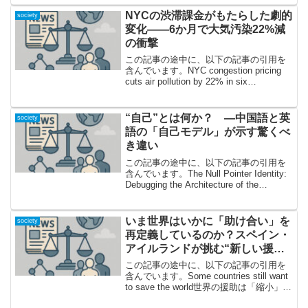
へ？話さなくて済...
NYCの渋滞課金がもたらした劇的
society
変化――6か月で大気汚染22%減
の衝撃
この記事の途中に、以下の記事の引用を
含んでいます。NYC congestion pricing
cuts air pollution by 22% in six
months「渋滞課金」で空気がクリーン
に？NYCで起きた注目すべき変化とは2...
“自己”とは何か？ —中国語と英
society
語の「自己モデル」が示す驚くべ
き違い
この記事の途中に、以下の記事の引用を
含んでいます。The Null Pointer Identity:
Debugging the Architecture of the
Chinese Self「自己」をめぐる設計ミス？
——話題の記事が明...
いま世界はいかに「助け合い」を
society
再定義しているのか？スペイン・
アイルランドが挑む“新しい援
助”のかたち
この記事の途中に、以下の記事の引用を
含んでいます。Some countries still want
to save the world世界の援助は「縮小」か
「再定義」か？今、問われる危機意識