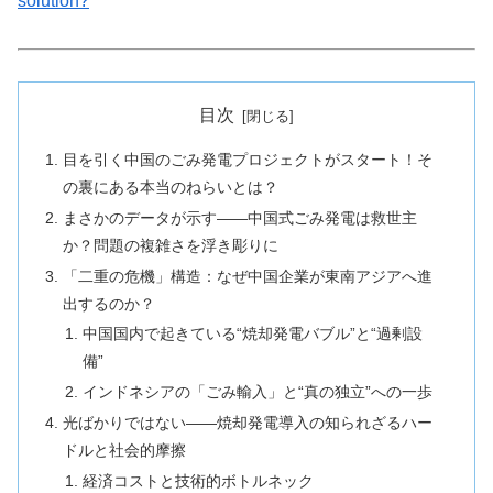
solution?
目次
目を引く中国のごみ発電プロジェクトがスタート！そ
の裏にある本当のねらいとは？
まさかのデータが示す――中国式ごみ発電は救世主
か？問題の複雑さを浮き彫りに
「二重の危機」構造：なぜ中国企業が東南アジアへ進
出するのか？
中国国内で起きている“焼却発電バブル”と“過剰設
備”
インドネシアの「ごみ輸入」と“真の独立”への一歩
光ばかりではない――焼却発電導入の知られざるハー
ドルと社会的摩擦
経済コストと技術的ボトルネック