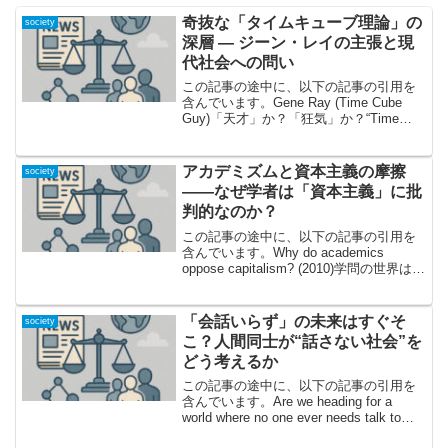
奇抜な「タイムキューブ理論」の
society
深層 ― ジーン・レイの主張と現
代社会への問い
この記事の途中に、以下の記事の引用を
含んでいます。Gene Ray (Time Cube
Guy)「天才」か？「狂気」か？“Time
Cube理論”が世界に問いかけるものインタ
ーネット黎明期に突如として現れ、一部
でカルト的な注目を集めたウェ...
アカデミズムと資本主義の摩擦
society
――なぜ学者は「資本主義」に批
判的なのか？
この記事の途中に、以下の記事の引用を
含んでいます。Why do academics
oppose capitalism? (2010)学問の世界はな
ぜ「資本主義」に批判的？ その核心に迫
る資本主義は現代社会の基盤であり、自
由経済や技術革新の...
「会話いらず」の未来はすぐそ
society
こ？人間同士が“話さない社会”を
どう考えるか
この記事の途中に、以下の記事の引用を
含んでいます。Are we heading for a
world where no one ever needs talk to
another human being?静寂を愛する時代