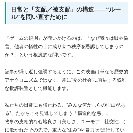
日常と「支配／被支配」の構造――“ルー
ル”を問い直すために
『ゲームの規則』が問いかけるのは、「なぜ我々は嘘や偽
善、他者の犠牲の上に成り立つ秩序を黙認してしまうの
か？」という根源的な問いです。
記事が繰り返し強調するように、この映画は単なる歴史的
アナクロニズムではなく、常に“今の社会”に直結する鋭利
な批評装置として機能します。
私たちの日常にも横たわる、“みんな何かしらの理由があ
る”、だからこそ見逃してしまう「構造的な悪」。
物事の皮相的な心地良さ（美しさ、ユーモア、社交性…）
に欺かれたその先で、重大な“歪み”や“暴力”が進行してい