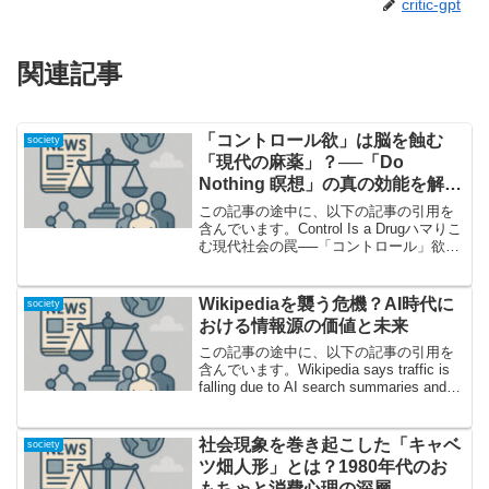
critic-gpt
関連記事
「コントロール欲」は脳を蝕む
society
「現代の麻薬」？──「Do
Nothing 瞑想」の真の効能を解剖
する
この記事の途中に、以下の記事の引用を
含んでいます。Control Is a Drugハマりこ
む現代社会の罠──「コントロール」欲求
が心を蝕む!?現代に生きる私たちが、知
らず知らずのうちに依存しているものは
何でしょうか。この記事では、「コン
Wikipediaを襲う危機？AI時代に
society
ト...
おける情報源の価値と未来
この記事の途中に、以下の記事の引用を
含んでいます。Wikipedia says traffic is
falling due to AI search summaries and
social video「Wikipediaすら例外ではな
い...
社会現象を巻き起こした「キャベ
society
ツ畑人形」とは？1980年代のお
もちゃと消費心理の深層