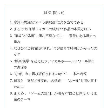
目次
摩訶不思議な“オペラ的映画”に光を当ててみる
まるで“映像版フィガロの結婚”!? 作品の本質と狙い
“階級”と“偽善”に潜む不穏な兆し――背景にある歴史の
重み
なぜ公開当初“酷評”され、再評価まで時間がかかったの
か？
“娯楽/美学”を超えたラディカルさ――ルノワール演出
の奥深さ
“なぜ、今、再び評価されるのか？”――私の考察
日常と「支配／被支配」の構造――“ルール”を問い直す
ために
まとめ：『ゲームの規則』が照らす“自己批判”という永
遠のテーマ