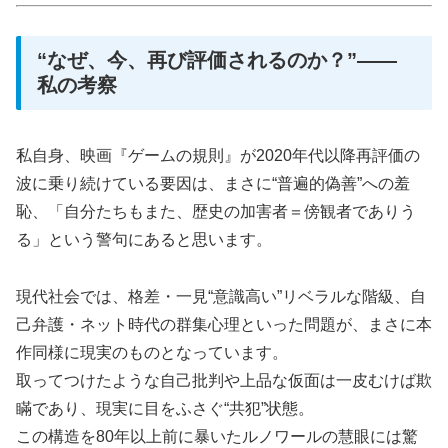
“なぜ、今、再び評価されるのか？”――
私の考察
私自身、映画『ゲームの規則』が2020年代以降再評価の
波に乗り続けている要因は、まさに“普遍的偽善”への羞
恥、「自分たちもまた、歴史の加害者＝傍観者でありう
る」という警句にあると思います。
現代社会では、格差・一見“意識高い”リベラルな階級、自
己弁護・ネット時代の群集心理といった問題が、まさに本
作同様に現実のものとなっています。
取ってつけたような自己批判や上品な仮面は一皮むけば欺
瞞であり、現実に目をふさぐ“共犯”状態。
この構造を80年以上前に暴いたルノワールの慧眼には驚