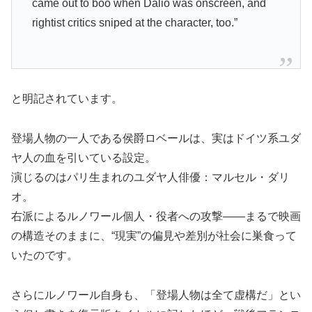
came out to boo when Dalio was onscreen, and
rightist critics sniped at the character, too.”
と明記されています。
登場人物の一人である侯爵ロベールは、実はドイツ系ユダ
ヤ人の血を引いている設定。
演じるのはパリ生まれのユダヤ人俳優：マルセル・ダリ
オ。
右派によるルノワール個人・役者への攻撃――まるで映画
の構造そのままに、“現実”の偏見や差別が社会に巣食って
いたのです。
さらにルノワール自身も、「登場人物は全て虚構だ」とい