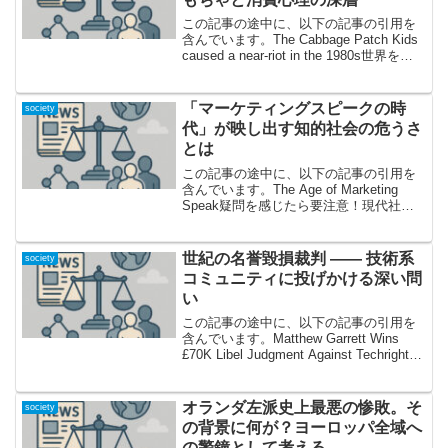
この記事の途中に、以下の記事の引用を
含んでいます。The Cabbage Patch Kids
caused a near-riot in the 1980s世界を熱
狂させた“キャベツ畑人形”ブームとは？
1980年代、人形ひとつでここまで狂...
「マーケティングスピークの時
society
代」が映し出す知的社会の危うさ
とは
この記事の途中に、以下の記事の引用を
含んでいます。The Age of Marketing
Speak疑問を感じたら要注意！現代社会
で際立つ「マーケティングスピーク」と
は何かこの記事が扱っているのは、現代
社会に蔓延する“マーケティングスピー...
世紀の名誉毀損裁判 —— 技術系
society
コミュニティに投げかける深い問
い
この記事の途中に、以下の記事の引用を
含んでいます。Matthew Garrett Wins
£70K Libel Judgment Against Techrights
Publishers「誰もが明日は我が身」技術界
の名誉毀損事件、その全...
オランダ左派史上最悪の惨敗。そ
society
の背景に何が？ヨーロッパ全域へ
の警鐘として考える