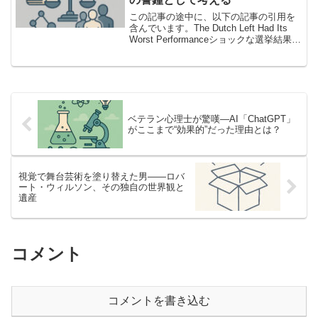
この記事の途中に、以下の記事の引用を
含んでいます。The Dutch Left Had Its
Worst Performanceショックな選挙結果
―「右派の後退」とは裏腹に左派は壊滅
的打撃日本の読者にとっても、ヨーロッ
パ政治は遠いようでい...
ベテラン心理士が驚嘆―AI「ChatGPT」
がここまで“効果的”だった理由とは？
視覚で舞台芸術を塗り替えた男——ロバ
ート・ウィルソン、その独自の世界観と
遺産
コメント
コメントを書き込む