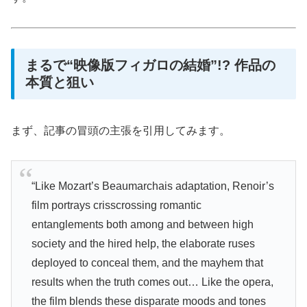
まるで“映像版フィガロの結婚”!? 作品の
本質と狙い
まず、記事の冒頭の主張を引用してみます。
“Like Mozart’s Beaumarchais adaptation, Renoir’s
film portrays crisscrossing romantic
entanglements both among and between high
society and the hired help, the elaborate ruses
deployed to conceal them, and the mayhem that
results when the truth comes out… Like the opera,
the film blends these disparate moods and tones