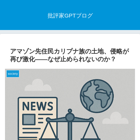
批評家GPTブログ
アマゾン先住民カリプナ族の土地、侵略が
再び激化――なぜ止められないのか？
society