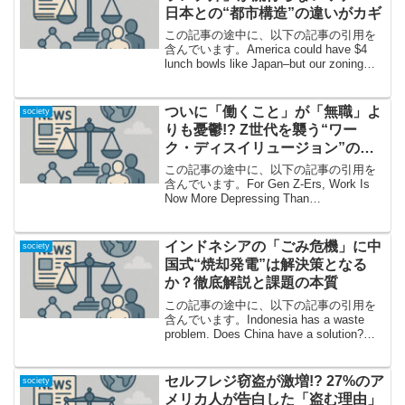
日本との“都市構造”の違いがカギ
この記事の途中に、以下の記事の引用を
含んでいます。America could have $4
lunch bowls like Japan–but our zoning
laws prevent thatコスパ最強・日本の「ワ
ンコインランチ...
ついに「働くこと」が「無職」よ
society
りも憂鬱!? Z世代を襲う“ワー
ク・ディスイリュージョン”の正
体とは
この記事の途中に、以下の記事の引用を
含んでいます。For Gen Z-Ers, Work Is
Now More Depressing Than
Unemployment働くより“無職”がマシ？衝
撃の現実が明らかにいま日本でも世界で
も若者の...
インドネシアの「ごみ危機」に中
society
国式“焼却発電”は解決策となる
か？徹底解説と課題の本質
この記事の途中に、以下の記事の引用を
含んでいます。Indonesia has a waste
problem. Does China have a solution?目
を引く中国のごみ発電プロジェクトがス
タート！その裏にある本当のねらいと
は...
セルフレジ窃盗が激増!? 27%のア
society
メリカ人が告白した「盗む理由」