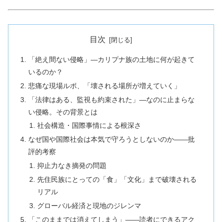
目次
「絶え間ない侵略」―カリプナ族の土地に何が起きて
いるのか？
悲痛な現場ルポ、「壊される場所が増えていく」
「法律はある、監視も約束された」―なのに止まらな
い侵略。その背景とは
社会構造・国際事情による根深さ
なぜ国や国際社会は本気で守ろうとしないのか――批
評的考察
抑止力なき摘発の問題
先住民族にとっての「食」「文化」まで破壊される
リアル
グローバル経済と現地のジレンマ
「このままでは消えてしまう」――読者にできるアク