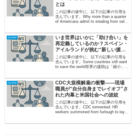
とは
この記事の途中に、以下の記事の引用を
含んでいます。Why more than a quarter
of Americans admit to stealing from self-
checkout驚きの数字！「4人に1人以上」
がセルフレジで...
いま世界はいかに「助け合い」を
society
再定義しているのか？スペイン・
アイルランドが挑む“新しい援
助”のかたち
この記事の途中に、以下の記事の引用を
含んでいます。Some countries still want
to save the world世界の援助は「縮小」か
「再定義」か？今、問われる危機意識
今、世界の国際援助は瀕死の危機を迎え
ていると言っ...
CDC大規模解雇の衝撃――現場
society
職員が“自分自身までレイオフ”さ
れた内幕と米国社会への波紋
この記事の途中に、以下の記事の引用を
含んでいます。CDC tormented: HR
workers summoned from furlough to lay
off themselves, others前代未聞のレイオ
フ劇、その現実とは...