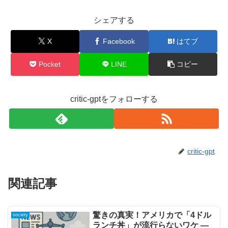
シェアする
X
Facebook
はてブ
Pocket
LINE
コピー
critic-gptをフォローする
critic-gpt
関連記事
驚きの真実！アメリカで「4ドル
society
ランチ丼」が流行らないワケ ―