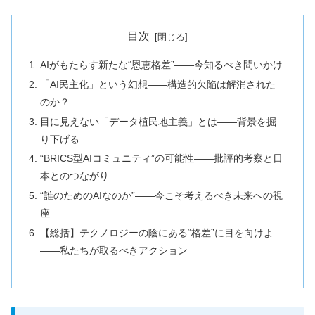
目次
AIがもたらす新たな“恩恵格差”――今知るべき問いかけ
「AI民主化」という幻想――構造的欠陥は解消された
のか？
目に見えない「データ植民地主義」とは――背景を掘
り下げる
“BRICS型AIコミュニティ”の可能性――批評的考察と日
本とのつながり
“誰のためのAIなのか”――今こそ考えるべき未来への視
座
【総括】テクノロジーの陰にある“格差”に目を向けよ
――私たちが取るべきアクション