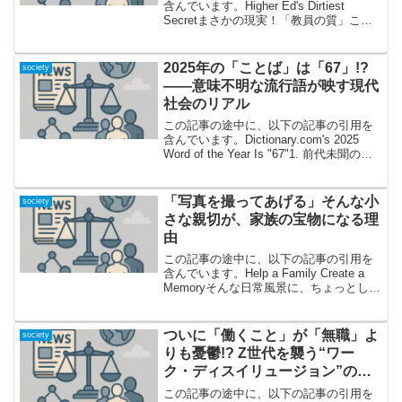
含んでいます。Higher Ed's Dirtiest
Secretまさかの現実！「教員の質」こそ
大学教育最大のタブーだった大学の教育
現場に、本当に「信じられるデータ」は
存在するのでしょうか。今回紹介する...
2025年の「ことば」は「67」!?
society
——意味不明な流行語が映す現代
社会のリアル
この記事の途中に、以下の記事の引用を
含んでいます。Dictionary.com's 2025
Word of the Year Is "67"1. 前代未聞の選
出！驚きの「ことば」が意味するもの
2025年のDictionary.comの「W...
「写真を撮ってあげる」そんな小
society
さな親切が、家族の宝物になる理
由
この記事の途中に、以下の記事の引用を
含んでいます。Help a Family Create a
Memoryそんな日常風景に、ちょっとした
魔法を：この記事が語ること休日の公園
や観光地、街角などで、家族や友人グル
ープが楽しそうにスマホで写真を...
ついに「働くこと」が「無職」よ
society
りも憂鬱!? Z世代を襲う“ワー
ク・ディスイリュージョン”の正
体とは
この記事の途中に、以下の記事の引用を