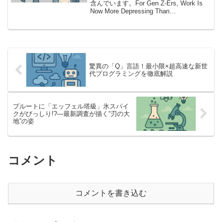
含んでいます。For Gen Z-Ers, Work Is
Now More Depressing Than
Unemployment働くより“無職”がマシ？衝
撃の現実が明らかにいま日本でも世界で
も若者の...
驚異の「Q」言語！最小限×超高速な新世
代プログラミングを徹底解説
プルートに「エッフェル塔級」氷スパイ
クがびっしり!?―最新調査が描く“刃の大
地”の姿
コメント
コメントを書き込む