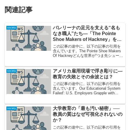
関連記事
バレリーナの足元を支える“名も
society
なき職人”たち—「The Pointe
Shoe Makers of Hackney」を深
掘り
この記事の途中に、以下の記事の引用を
含んでいます。The Pointe Shoe Makers
Of Hackneyどんな世界が“つま先シューズ
工房”に広がっているのか？突然ですが、
皆さん――世界の頂点に立つバレリー
ナ、その圧倒的な美しさの...
アメリカ雇用現場で浮き彫りに―
society
教育の失敗とその余波とは？
この記事の途中に、以下の記事の引用を
含んでいます。Our Educational System
Failed': U.S. Employers Grapple with
Unprepared Workersショッキングな現
実：教育の遅れが米...
大学教育の「最も汚い秘密」──
society
教員の質はなぜ可視化されないの
か？
この記事の途中に、以下の記事の引用を