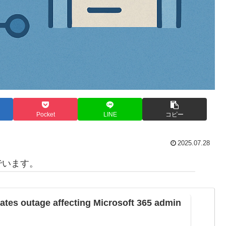
Pocket
LINE
コピー
2025.07.28
でいます。
gates outage affecting Microsoft 365 admin