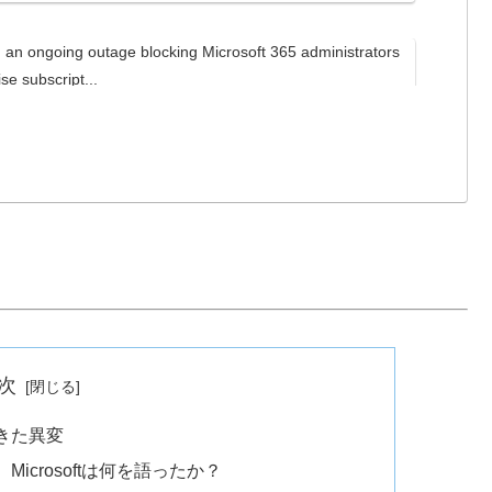
ng an ongoing outage blocking Microsoft 365 administrators
se subscript...
次
きた異変
crosoftは何を語ったか？