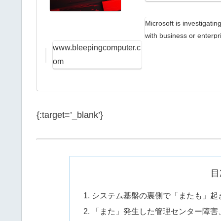
Microsoft is investigati
with business or enterpri
www.bleepingcomputer.c
om
{:target=’_blank’}
目
システム基盤の裏側で「またも」起
「また」発生した管理センター障害、Mi