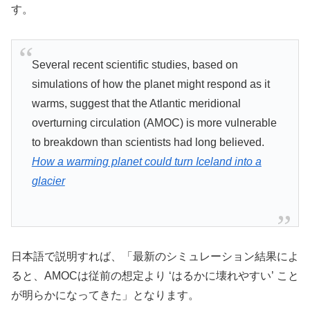
す。
Several recent scientific studies, based on
simulations of how the planet might respond as it
warms, suggest that the Atlantic meridional
overturning circulation (AMOC) is more vulnerable
to breakdown than scientists had long believed.
How a warming planet could turn Iceland into a
glacier
日本語で説明すれば、「最新のシミュレーション結果によ
ると、AMOCは従前の想定より ‘はるかに壊れやすい’ こと
が明らかになってきた」となります。