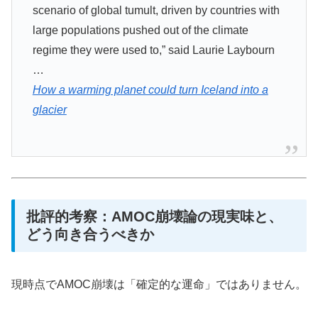
scenario of global tumult, driven by countries with
large populations pushed out of the climate
regime they were used to,” said Laurie Laybourn
…
How a warming planet could turn Iceland into a
glacier
批評的考察：AMOC崩壊論の現実味と、
どう向き合うべきか
現時点でAMOC崩壊は「確定的な運命」ではありません。