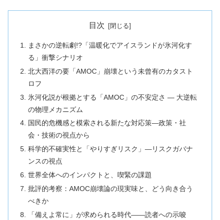
目次
まさかの逆転劇!?「温暖化でアイスランドが氷河化す
る」衝撃シナリオ
北大西洋の要「AMOC」崩壊という未曾有のカタスト
ロフ
氷河化説が根拠とする「AMOC」の不安定さ ― 大逆転
の物理メカニズム
国民的危機感と模索される新たな対応策―政策・社
会・技術の視点から
科学的不確実性と「やりすぎリスク」―リスクガバナ
ンスの視点
世界全体へのインパクトと、喫緊の課題
批評的考察：AMOC崩壊論の現実味と、どう向き合う
べきか
「備えよ常に」が求められる時代――読者への示唆