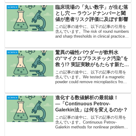
昇を“一時的に”緩和？今回取り...
臨床現場の「丸い数字」が生む落
science
とし穴 — ラウンドナンバーと閾
値が患者リスク評価に及ぼす影響
この記事の途中に、以下の記事の引用を
含んでいます。The risk of round numbers
and sharp thresholds in clinical practice1.
「臨床の常識」が引き起こす統計的な不
思議 — 記事の...
驚異の磁性パウダーが飲料水
science
の“マイクロプラスチック汚染”を
救う!? 実証実験がもたらす新たな
光明
この記事の途中に、以下の記事の引用を
含んでいます。We tested if a magnetic
powder could remove microplastics from
drinking waterマイクロプラスチック汚染
――もはや他...
進化する数値解析の最前線！
science
―「Continuous Petrov-
Galerkin法」は何を変えるのか？
この記事の途中に、以下の記事の引用を
含んでいます。Continuous Petrov-
Galerkin methods for nonlinear problems
数値計算の新風？―本記事が扱うテーマ