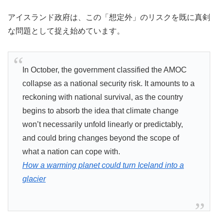
アイスランド政府は、この「想定外」のリスクを既に真剣
な問題として捉え始めています。
In October, the government classified the AMOC
collapse as a national security risk. It amounts to a
reckoning with national survival, as the country
begins to absorb the idea that climate change
won’t necessarily unfold linearly or predictably,
and could bring changes beyond the scope of
what a nation can cope with.
How a warming planet could turn Iceland into a
glacier