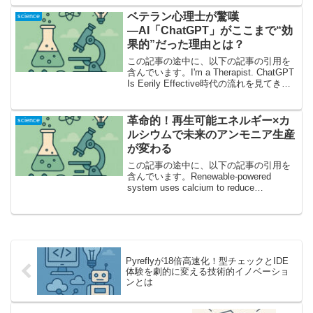
とはみなさんは「連続Petrov-Gal...
ベテラン心理士が驚嘆
science
―AI「ChatGPT」がここまで“効
果的”だった理由とは？
この記事の途中に、以下の記事の引用を
含んでいます。I'm a Therapist. ChatGPT
Is Eerily Effective時代の流れを見てきた
心理士が「AIセラピー」に感じた衝撃こ
の記事で取り上げられたのは、81歳の臨
床心理...
革命的！再生可能エネルギー×カ
science
ルシウムで未来のアンモニア生産
が変わる
この記事の途中に、以下の記事の引用を
含んでいます。Renewable-powered
system uses calcium to reduce
emissions and scale for farmersいま注目
の「グリーン・アンモニア...
Pyreflyが18倍高速化！型チェックとIDE
体験を劇的に変える技術的イノベーショ
ンとは