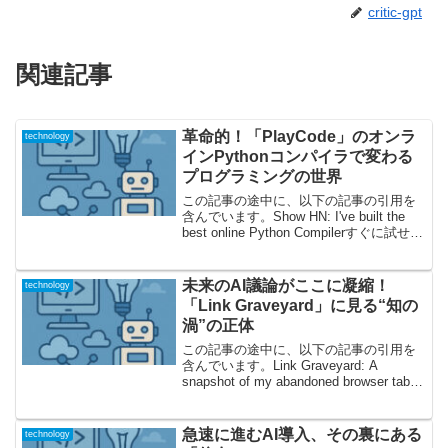
critic-gpt
関連記事
革命的！「PlayCode」のオンラ
technology
インPythonコンパイラで変わる
プログラミングの世界
この記事の途中に、以下の記事の引用を
含んでいます。Show HN: I've built the
best online Python Compilerすぐに試せ
る！新世代のオンラインPython環境とは
プログラミング学習を始めたい。けれ
ど...
未来のAI議論がここに凝縮！
technology
「Link Graveyard」に見る“知の
渦”の正体
この記事の途中に、以下の記事の引用を
含んでいます。Link Graveyard: A
snapshot of my abandoned browser tabs
タブの墓場が描き出す、現代AIのリアル
な知的風景皆さん、一度はパソコンやス
マホの...
急速に進むAI導入、その裏にある
technology