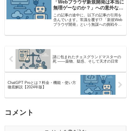
「Webブラウザ新規開発は本当に
無理ゲーなのか？」への意外な答
え
この記事の途中に、以下の記事の引用を
含んでいます。常識を覆す!? 「新規Web
ブラウザ開発」という無謀への挑戦今回
紹介するのは、「Ladybird」というプロ
ジェクトを通して、“新しいウェブブラウ
ザエンジンを小規模なチームでも作るこ
とは可能...
謎に包まれたチェスグランドマスターの
死 ――薬物、疑惑、そして天才の日常
ChatGPT Proとは？料金・機能・使い方
徹底解説【2024年版】
コメント