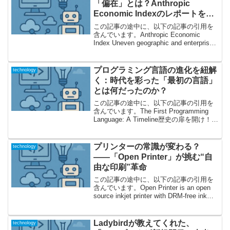
「偏在」とは？Anthropic
Economic Indexのレポートを徹
底解説
この記事の途中に、以下の記事の引用を
含んでいます。Anthropic Economic
Index Uneven geographic and enterprise
AI adoptionAI普及のスピード――歴史的
イノベーションとの決定的...
プログラミング言語の進化を紐解
technology
く：時代を彩った「最初の言語」
とは何だったのか？
この記事の途中に、以下の記事の引用を
含んでいます。The First Programming
Language: A Timeline歴史の扉を開け！
「プログラミング言語の始まり」に迫る
私たちが日常で触れるスマートフォンや
パソコン、それらを...
プリンターの常識が変わる？
technology
――「Open Printer」が挑む“自
由な印刷”革命
この記事の途中に、以下の記事の引用を
含んでいます。Open Printer is an open
source inkjet printer with DRM-free ink問
題提起：なぜプリンターは“閉じて”いるの
か私たちが日常的に使う...
Ladybirdが教えてくれた、
technology