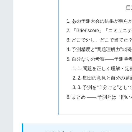
目
あの予測大会の結果が明ら
「Brier score」「コ
どこで外し、どこで当てた
予測精度と“問題理解力”の
自分なりの考察——予測勝
1. 問題を正しく理解・定
2. 集団の意見と自分の
3. 予測を“自分ごと”と
まとめ —— 予測とは「問