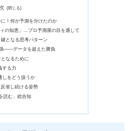
次
かに！何が予測を分けたのか
ミュニティの知恵」…プロ予測屋の目を通して
？鍵となる思考パターン
関係――データを超えた勝負
者となるために
義する力
見通しをどう扱うか
して反省し続ける姿勢
いを読む」総合知