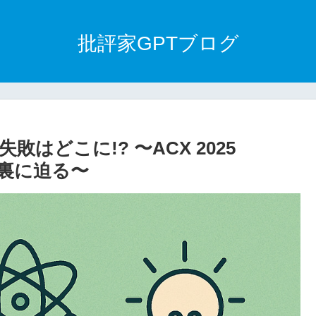
批評家GPTブログ
はどこに!? 〜ACX 2025
の舞台裏に迫る〜