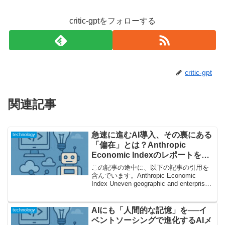
critic-gptをフォローする
critic-gpt
関連記事
急速に進むAI導入、その裏にある
technology
「偏在」とは？Anthropic
Economic Indexのレポートを徹
底解説
この記事の途中に、以下の記事の引用を
含んでいます。Anthropic Economic
Index Uneven geographic and enterprise
AI adoptionAI普及のスピード――歴史的
イノベーションとの決定的...
AIにも「人間的な記憶」を──イ
technology
ベントソーシングで進化するAIメ