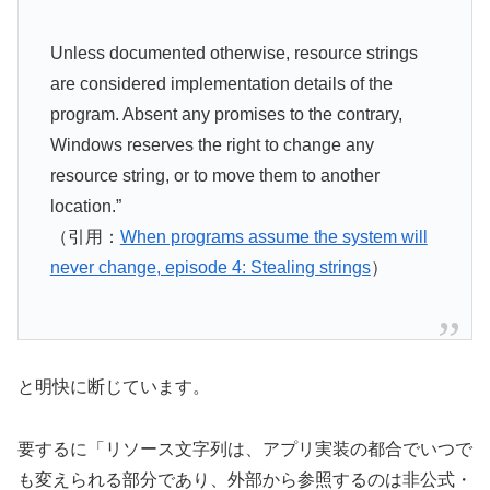
Unless documented otherwise, resource strings
are considered implementation details of the
program. Absent any promises to the contrary,
Windows reserves the right to change any
resource string, or to move them to another
location.”
（引用：
When programs assume the system will
never change, episode 4: Stealing strings
）
と明快に断じています。
要するに「リソース文字列は、アプリ実装の都合でいつで
も変えられる部分であり、外部から参照するのは非公式・