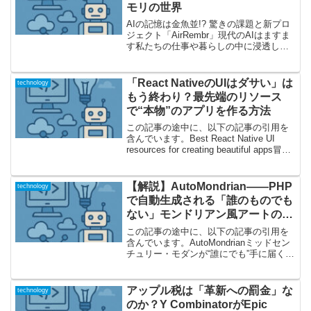
モリの世界
AIの記憶は金魚並!? 驚きの課題と新プロ
ジェクト「AirRembr」現代のAIはますま
す私たちの仕事や暮らしの中に浸透しつ
つありますが、「AIの記憶力」につい
て、あなたは考えたことがありますか？
この記事〔Event Sourcing as...
「React NativeのUIはダサい」は
technology
もう終わり？最先端のリソース
で“本物”のアプリを作る方法
この記事の途中に、以下の記事の引用を
含んでいます。Best React Native UI
resources for creating beautiful apps冒頭
ショック！React Nativeアプリは「ダサ
い」から脱却できるのか...
【解説】AutoMondrian――PHP
technology
で自動生成される「誰のものでも
ない」モンドリアン風アートの世
界
この記事の途中に、以下の記事の引用を
含んでいます。AutoMondrianミッドセン
チュリー・モダンが“誰にでも”手に届く！
みなさん、「モンドリアン風アート」と
聞いて何を思い浮かべますか？赤・青・
黄の鮮烈な色ブロックに、直線で区切ら
アップル税は「革新への罰金」な
technology
れた構成...
のか？Y CombinatorがEpic