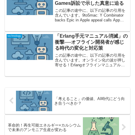
Games訴訟で示した真意に迫る
この記事の途中に、以下の記事の引用を
含んでいます。9to5mac: Y Combinator
backs Epic in Apple appeal calls App
Store fee 'tax on innovation'革新の芽を摘
む...
「Erlang手元マニュアル消滅」の
technology
衝撃──オフライン開発者が感じ
る時代の変化と対応策
この記事の途中に、以下の記事の引用を
含んでいます。オンライン化の波が押し
寄せる！Erlangオフラインマニュアル終
了の意味Erlang/OTPの公式配布物から、
ついにモジュールマニュアル（Unixの
manページ）が消えました。従来から
Uni...
「考えること」の価値、AI時代にどう向
き合うべきか？
革命的！再生可能エネルギー×カルシウム
で未来のアンモニア生産が変わる