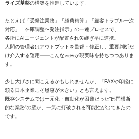
ライズ基盤
の構築を推進しています。
たとえば「受発注業務」「経費精算」「顧客トラブル一次
対応」「在庫調整〜発注指示」の一連プロセスで、
各所にAIエージェントが配置され矢継ぎ早に連携。
人間の管理者はアウトプットを監督・修正し、重要判断だ
け介入する運用――こんな未来が現実味を持ちつつありま
す。
少し大げさに聞こえるかもしれませんが、「FAXや印鑑に
頼る日本企業こそ恩恵が大きい」とも言えます。
既存システムでは一元化・自動化が困難だった“部門横断
的な業務”の壁が、一気に打破される可能性が出てきたの
です。