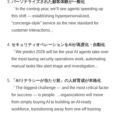
パーソナライズされた顧客体験が一般化
「In the coming year, we’ll see agents speeding up
this shift — establishing hyperpersonalized,
“concierge-style” service as the new standard for
customer interactions.」
セキュリティオペレーションをAIが高度化・自動化
「We predict 2026 will be the year AI agents take over
the most taxing security operations work, automating
manual tasks like alert triage and investigation.」
「AIリテラシーが当たり前」の人材育成が本格化
「The biggest challenge — and the most critical factor
for success — is people. …organizations will move
from simply buying AI to building an AI-ready
workforce, transitioning away from one-off training