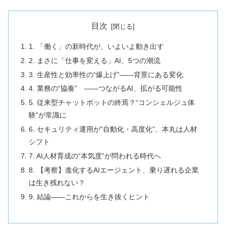
目次
1. 「働く」の新時代が、いよいよ動き出す
2. まさに「仕事を変える」AI、5つの潮流
3. 生産性と効率性の“爆上げ”――背景にある変化
4. 業務の“協奏” ――つながるAI、拡がる可能性
5. 従来型チャットボットの終焉？“コンシェルジュ体
験”が常識に
6. セキュリティ運用が“自動化・高度化”、本丸は人材
シフト
7. AI人材育成の“本気度”が問われる時代へ
8. 【考察】進化するAIエージェント、乗り遅れる企業
は生き残れない？
9. 結論――これからを生き抜くヒント