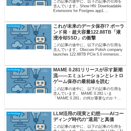
PostgreSQL活用法”
この記事の途中に、以下の記事の引用を
含んでいます。Show HN: Downloadable
Extensions for Postgres.app1.
「Postgres.app」進化の最前線―なぜ
今“拡張機能”が話題なのか？Postgre...
これが未来のデータ保存!? ポーラ
technology
ンド発・超大容量122.88TB「液
浸冷却SSD」の衝撃
この記事の途中に、以下の記事の引用を
含んでいます。Obscure Polish company
launches 122.88TB PCIe 5.0 immersion
cooled SSD静かに登場したSSD革命!? ー
驚異の122.8...
MAME 0.281リリースが示す新潮
technology
流――エミュレーションとレトロ
ゲーム保存の最前線を読む
この記事の途中に、以下の記事の引用を
含んでいます。 MAME 0.281 いま
「MAME 0.281」の何が重要なのか？
MAME（Multiple Arcade Machine
Emulator）の新バージョン「0.281」がリ
リースされた...
LLM活用の現実と幻想——AIコー
technology
ディング時代の“退屈”と真価
この記事の途中に、以下の記事の引用を