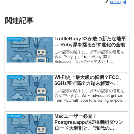
critic-gpt
関連記事
TruffleRuby 33が放つ新たな地平
technology
― Ruby界を揺るがす進化の全貌
この記事の途中に、以下の記事の引用を
含んでいます。TruffleRuby 33 Is
Released「ついにやってきた！
TruffleRuby 33で何が変わるのか？」2026
年1月。Rubyコミュニティの中でも異色
の存在感を放つ“Tru...
Wi-Fi史上最大級の転機？FCC、
technology
6GHz帯で高出力端末解禁へ！
この記事の途中に、以下の記事の引用を
含んでいます。Wi-Fi advocates get win
from FCC with vote to allow higher-power
devicesついにWi-Fiが一段上の“エンジ
ン”を手にす...
Macユーザー必見！
technology
Postgres.appの拡張機能ダウン
ロード大解剖と、“現代の