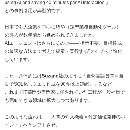
using AI and saving 40 minutes per AI interaction.」
との事例引用が典型的です。
日本でも大企業を中心にRPA（定型業務自動化ツール）
の導入が数年前から進められてきましたが、
AIエージェントはさらにその上――“指示不要、目標達成
の最適な方法まで考えて提案・実行する”タイプへと進化
しています。
また、具体的には
Suzano社
のように「自然言語質問を自
動でSQL化しクエリ作成を90％以上短縮」するなど、
これまでIT部門や専門家に任されていた工程が一般社員で
も完結できる領域に拡大しつつあります。
このような流れは、「人間の介入機会＝付加価値発揮のポ
イント」へとシフトさせ、