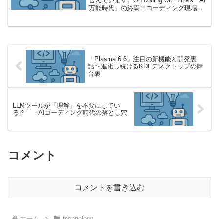
含んでいます。On coding with LLMs「AI
万能時代」の終焉？コーディング現場が
いま語ることAI、とりわけ「大規模言語
モデル（LLM）」が到来してから、私た
ちのプログラミング環境は一変したか...
「Plasma 6.6」注目の新機能と開発裏
話〜進化し続けるKDEデスクトップの舞
台裏
LLMツールが「理解」を不要にしてい
る？――AIコーディング時代の落とし穴
コメント
コメントを書き込む
ホーム
technology