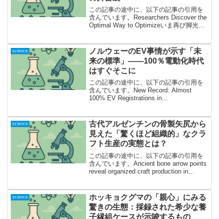
この記事の途中に、以下の記事の引用を
含んでいます。Researchers Discover the
Optimal Way to Optimizeいま再び脚光！
伝説の最適化アルゴリズム、最新研究が
覆す「常識」みなさんは「最適化問題」
という言...
ノルウェーのEV事情が示す「未
science
来の標準」——100％電動化時代
はすぐそこに
この記事の途中に、以下の記事の引用を
含んでいます。New Record: Almost
100% EV Registrations in
November100％近い電気自動車登録率
——ノルウェーの“歴史的11月”が意味する
もの2025年1...
古代アルゼンチンの骨製矢尻から
science
見えた「驚くほど組織的」なクラ
フト生産の実態とは？
この記事の途中に、以下の記事の引用を
含んでいます。Ancient bone arrow points
reveal organized craft production in
Argentina歴史の闇に光を当てる――骨製
矢尻が語るクラフト...
ホッキョクグマの「親心」にみる
science
驚きの生態：採録された希少な養
子縁組ケースが示唆するもの