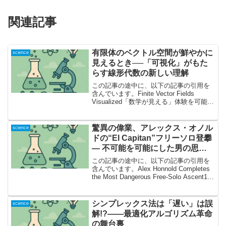
関連記事
有限体のベクトル空間が鮮やかに
science
見えるとき──「可視化」がもた
らす線形代数の新しい理解
この記事の途中に、以下の記事の引用を
含んでいます。Finite Vector Fields
Visualized「数学が見える」体験を可能に
するビジュアライザーとは？数学、特に
線形代数を学ぶ過程で、多くの人が「概
念はわかるけど、具体的なイメ...
驚異の偉業、アレックス・オノル
science
ドの“El Capitan”フリーソロ登攀
― 不可能を可能にした男の思考
と覚悟
この記事の途中に、以下の記事の引用を
含んでいます。Alex Honnold Completes
the Most Dangerous Free-Solo Ascent1.
世界を震撼させた頂点 ― 記事の焦点は何
か？人類史上、稀に見る挑戦。...
シンプレックス法は「遅い」は誤
science
解!?——最適化アルゴリズム革命
の舞台裏