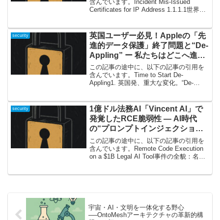
含んでいます。Incident Mis-Issued
Certificates for IP Address 1.1.1.1世界の
「DNSセキュリティ」を揺るがした小さ
な事件今回解説するのは、2025年9...
英国ユーザー必見！Appleの「先
security
進的データ保護」終了問題と“De-
Appling” ー 私たちはどこへ進む
べきか？
この記事の途中に、以下の記事の引用を
含んでいます。Time to Start De-
Appling1. 英国発、重大な変化。“De-
Appling”とは何か？今回は、一部のITリテ
ラシー層で話題となっている「De-
Appling（ディ・アッ...
1億ドル法務AI「Vincent AI」で
security
発覚したRCE脆弱性 ― AI時代
の“プロンプトインジェクショ
ン”が突きつける新たな脅威
この記事の途中に、以下の記事の引用を
含んでいます。Remote Code Execution
on a $1B Legal AI Tool事件の全貌：名門
法務AIツールに“プロンプトインジェクシ
ョン”の落とし穴2024年、AIを活用したリ
ー...
宇宙・AI・文明を一体化する野心
──OntoMeshアーキテクチャの革新的構