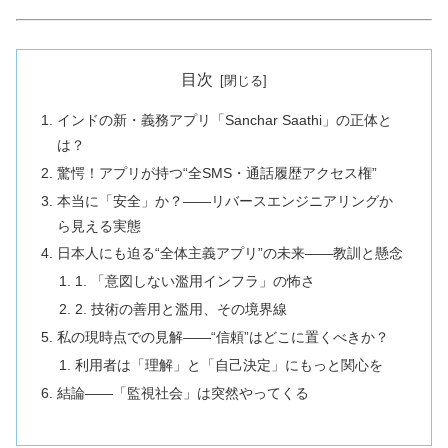
目次
インドの新・義務アプリ「Sanchar Saathi」の正体と
は？
驚愕！アプリが持つ“全SMS・通話履歴アクセス権”
本当に「安全」か？――リバースエンジニアリングか
ら見える実態
日本人にも迫る“全体主義アプリ”の未来――教訓と懸念
1. 「意図しない濫用インフラ」の怖さ
2. 技術の善用と濫用、その境界線
私の現時点での見解――“信頼”はどこに置くべきか？
利用者は「理解」と「自己決定」にもっと関心を
結論――「監視社会」は突然やってくる