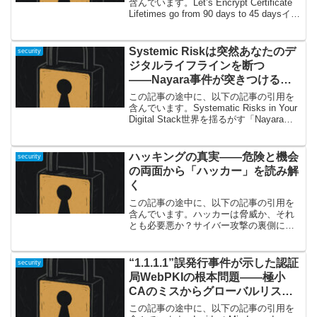
含んでいます。Let’s Encrypt Certificate
Lifetimes go from 90 days to 45 daysイン
ターネットの根本が変わる!? Let’s
Encryptの証明...
Systemic Riskは突然あなたのデ
security
ジタルライフラインを断つ
――Nayara事件が突きつける本
質的リスク
この記事の途中に、以下の記事の引用を
含んでいます。Systematic Risks in Your
Digital Stack世界を揺るがす「Nayara事
件」が示した意外なデジタルリスク今回
ご紹介するのは、「Systematic Risk...
ハッキングの真実――危険と機会
security
の両面から「ハッカー」を読み解
く
この記事の途中に、以下の記事の引用を
含んでいます。ハッカーは脅威か、それ
とも必要悪か？サイバー攻撃の裏側に迫
るこの記事で扱うのはまさに、現代社会
で日常的に話題となる「ハッカー
（hacker）」とサイバー攻撃の実態につ
“1.1.1.1”誤発行事件が示した認証
security
いてです。世界的なIT企...
局WebPKIの根本問題――極小
CAのミスからグローバルリスク
まで
この記事の途中に、以下の記事の引用を