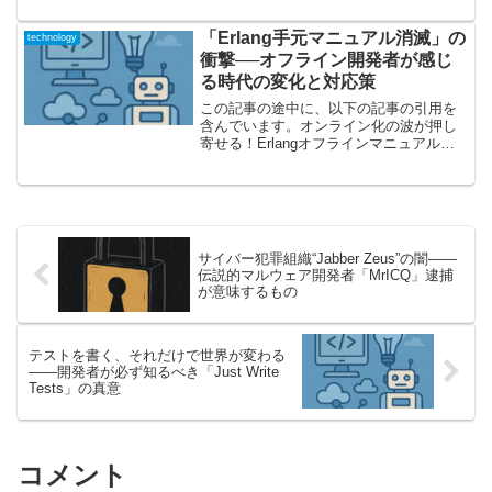
一手！ロボ...
「Erlang手元マニュアル消滅」の
technology
衝撃──オフライン開発者が感じ
る時代の変化と対応策
この記事の途中に、以下の記事の引用を
含んでいます。オンライン化の波が押し
寄せる！Erlangオフラインマニュアル終
了の意味Erlang/OTPの公式配布物から、
ついにモジュールマニュアル（Unixの
manページ）が消えました。従来から
Uni...
サイバー犯罪組織“Jabber Zeus”の闇——
伝説的マルウェア開発者「MrICQ」逮捕
が意味するもの
テストを書く、それだけで世界が変わる
——開発者が必ず知るべき「Just Write
Tests」の真意
コメント