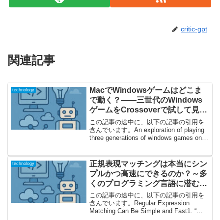
critic-gpt
関連記事
MacでWindowsゲームはどこま
technology
で動く？――三世代のWindows
ゲームをCrossoverで試して見え
た壁と可能性
この記事の途中に、以下の記事の引用を
含んでいます。An exploration of playing
three generations of windows games on
macOS新旧Windowsゲームを最新Macで
動かす驚きの挑...
正規表現マッチングは本当にシン
technology
プルかつ高速にできるのか？～多
くのプログラミング言語に潜む遅
さの罠とその打開策を徹底解説～
この記事の途中に、以下の記事の引用を
含んでいます。Regular Expression
Matching Can Be Simple and Fast1. “正
規表現は遅い”は本当か？驚きの比較が示