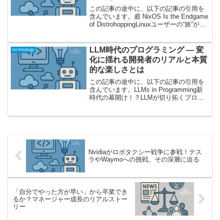
この記事の途中に、以下の記事の引用を
含んでいます。📰 NixOS Is the Endgame
of DistrohoppingLinuxユーザーの“旅”が辿
り着く先：NixOSという現代的オペレー
ティングシステムLinuxディストリビュ
ー...
LLM時代のプログラミング ― 変
technology
化に揺れる開発者のリアルと本質
的な楽しさとは
この記事の途中に、以下の記事の引用を
含んでいます。LLMs in Programming新
時代の幕開け！？LLMが切り拓くプログ
ラミングの“今”生成AI、特に大規模言語モ
デル（LLM）がソフトウェア開発の世界
に本格参入してから、わたしたちの...
Nvidiaがロボタクシー戦争に参戦！テス
ラやWaymoへの挑戦、その深層に迫る
「自分でやった方が早い」から卒業でき
るか？マネージャー成長のリアルストー
リー