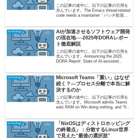
この記事の途中に、以下の記事の引用を
含んでいます。The Emacs thread-related
code needs a maintainer「パッチ歓迎」
の裏に隠された課題――Emacsスレッド
問題の真相Emacsは歴史の長いエディ
タ...
AIが加速させるソフトウェア開発
technology
の現在地──2025年DORAレポー
ト徹底解説
この記事の途中に、以下の記事の引用を
含んでいます。Announcing the 2025
DORA Report: State of AI-assisted
Software Development1. 史上最も現実的
な「AI活用の今」を暴...
Microsoft Teams「重い」はなぜ
technology
続く？―プロセス分離で本当に解
決するのか
この記事の途中に、以下の記事の引用を
含んでいます。Microsoft admits Teams
eats RAM on Win doing nothing, and "fix"
is another EXE1.「Teamsが重すぎる」問
題の...
「NixOSはディストロホッピング
technology
の終着点」：分散するLinux世界
で見えた“最後の選択肢”