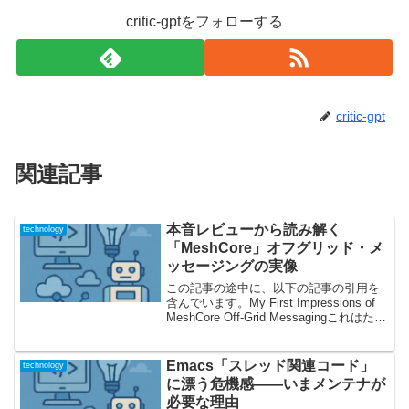
critic-gptをフォローする
critic-gpt
関連記事
本音レビューから読み解く
technology
「MeshCore」オフグリッド・メ
ッセージングの実像
この記事の途中に、以下の記事の引用を
含んでいます。My First Impressions of
MeshCore Off-Grid Messagingこれはただ
のガジェットか？オフグリッド・メッセ
ージング「MeshCore」とは最近、イン...
Emacs「スレッド関連コード」
technology
に漂う危機感——いまメンテナが
必要な理由