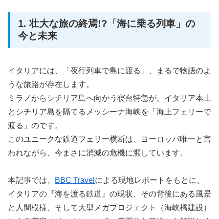
1. 壮大な旅の終焉!?「海に乗る列車」の
今と未来
イタリアには、「夜行列車で島に渡る」、まるで物語のよ
うな旅路が存在します。
ミラノからシチリア島へ向かう寝台特急が、イタリア本土
とシチリア島を隔てるメッシーナ海峡を「海上フェリーで
渡る」のです。
このユニークな鉄道フェリー横断は、ヨーロッパ唯一と言
われながら、今まさに消滅の危機に瀕しています。
本記事では、
BBC Travel
による現地レポートをもとに、
イタリアの『海を渡る鉄道』の現状、その背後にある風景
と人間模様、そして大型メガプロジェクト（海峡橋建設）