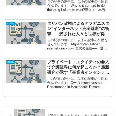
この記事の途中に、以下の記事の引用を
含んでいます。Why is it so hard to do
the thing I claim to want?導入：「本当に
やりたいこと」なのに、なぜ行動に移せ
ないのか？やりたいこと、夢、憧れ――
それ...
タリバン政権によるアフガニスタ
society
ン“インターネット完全遮断”の衝
撃 ── 残された人々と世界が得る
教訓
この記事の途中に、以下の記事の引用を
含んでいます。Afghanistan Taliban
internet crackdown驚愕の報道──「通信
遮断」という新たな圧政のかたち2025年9
月、タリバン政権下のアフガニスタン
で、インターネット...
プライベート・エクイティの参入
society
で介護業界に何が起こるか？最新
研究が示す「事業者インセンティ
ブと医療の質」の衝撃
この記事の途中に、以下の記事の引用を
含んでいます。Owner Incentives and
Performance in Healthcare: Private
Equity in Nursing Homes1. 急拡大する投
資マネー、その...
「写真を撮ってあげる」そんな小さな親