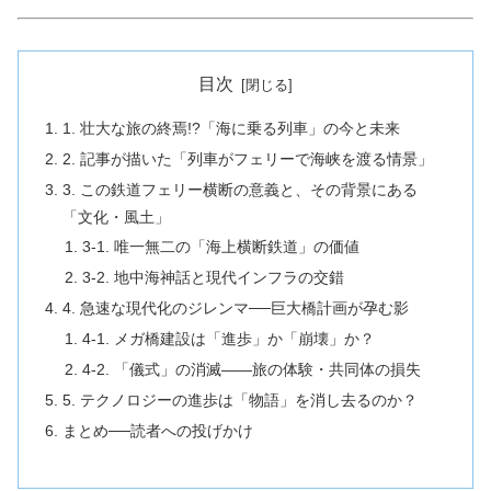
目次
1. 壮大な旅の終焉!?「海に乗る列車」の今と未来
2. 記事が描いた「列車がフェリーで海峡を渡る情景」
3. この鉄道フェリー横断の意義と、その背景にある
「文化・風土」
3-1. 唯一無二の「海上横断鉄道」の価値
3-2. 地中海神話と現代インフラの交錯
4. 急速な現代化のジレンマ──巨大橋計画が孕む影
4-1. メガ橋建設は「進歩」か「崩壊」か？
4-2. 「儀式」の消滅――旅の体験・共同体の損失
5. テクノロジーの進歩は「物語」を消し去るのか？
まとめ──読者への投げかけ