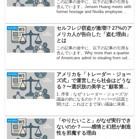
この記事の途中に、以下の記事の引用を
含んでいます。Jensen Huang meets with
former hostage and Nvidia employee
Avinatan Or人生を変えた2年、Nvidia本社
で交錯するドラマ...
セルフレジ窃盗が激増!? 27%のア
society
メリカ人が告白した「盗む理由」
とは
この記事の途中に、以下の記事の引用を
含んでいます。Why more than a quarter
of Americans admit to stealing from self-
checkout驚きの数字！「4人に1人以上」
がセルフレジで...
アメリカを「トレーダー・ジョー
society
ズ式」で運営したら社会はどうな
る？〜選択肢の美学と“顧客第一
主義”に学ぶ新時代の経営論
1. 序章：なぜ“トレーダー・ジョーズ”が
議論の的になるのか？スーパーの話題と
聞けば、これほどまで深い議論に発展す
るとは思わない人が大半だろう。しかし
Freakonomics Radioのこの特集「Should
America Be Run...
「やりたいこと」がなぜ実行でき
society
ないのか？――感情と幻想が創造
性を邪魔する理由