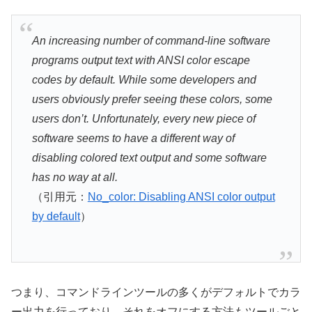
An increasing number of command-line software
programs output text with ANSI color escape
codes by default. While some developers and
users obviously prefer seeing these colors, some
users don’t. Unfortunately, every new piece of
software seems to have a different way of
disabling colored text output and some software
has no way at all.
（引用元：
No_color: Disabling ANSI color output
by default
）
つまり、コマンドラインツールの多くがデフォルトでカラ
ー出力を行っており、それをオフにする方法もツールごと