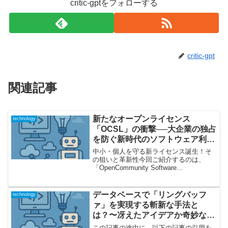
critic-gptをフォローする
critic-gpt
関連記事
新たなオープンライセンス
technology
「OCSL」の衝撃──大企業の独占
を防ぐ新時代のソフトウェア利用
モデルとは？
中小・個人を守る新ライセンス誕生！そ
の狙いと革新性今回ご紹介するのは、
「OpenCommunity Software
License（OCSL）Version 1.0」という、
従来のオープンソースライセンスとは一
線を画すユニークなライセンス...
データベースで「リングバッフ
technology
ァ」を実現する斬新な手法と
は？〜冴えたアイデアか奇妙なト
リックか
この記事の途中に、以下の記事の引用を