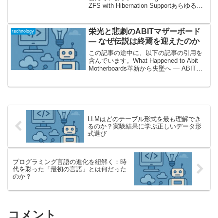
ZFS with Hibernation Supportあらゆる自
由を手に入れる──Void Linux × ZFS導入
ガイド、その意義とは...
栄光と悲劇のABITマザーボード
technology
― なぜ伝説は終焉を迎えたのか
この記事の途中に、以下の記事の引用を
含んでいます。What Happened to Abit
Motherboards革新から失墜へ ― ABITと
いうブランドの軌跡マザーボード市場の
歴史を語る上で、「ABIT」というブラン
ドは欠かすことの...
LLMはどのテーブル形式を最も理解でき
るのか？実験結果に学ぶ正しいデータ形
式選び
プログラミング言語の進化を紐解く：時
代を彩った「最初の言語」とは何だった
のか？
コメント