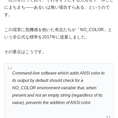
にまちまち——あるいは無い場合すらある、というので
す。
この現実に危機感を抱いた有志たちが「NO_COLOR」と
いう非公式な標準を2017年に提案しました。
その要点はこうです。
Command-line software which adds ANSI color to
its output by default should check for a
NO_COLOR environment variable that, when
present and not an empty string (regardless of its
value), prevents the addition of ANSI color.