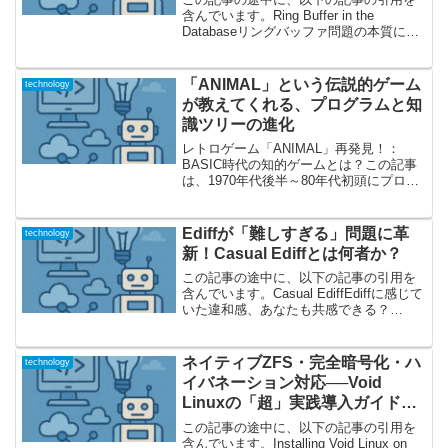
含んでいます。Ring Buffer in the
Databaseリングバッファ問題の本質に迫
る！ATMミニステートメントの舞台裏銀
行ATMで自分の過去数件の取引履歴（ミ
ニステートメント）を即座に表示で...
「ANIMAL」という伝説的ゲーム
technology
が教えてくれる、プログラムと知
識ツリーの進化
レトロゲーム「ANIMAL」再発見！：
BASIC時代の知的ゲームとは？この記事
は、1970年代後半～80年代初頭にプログ
ラマーやパソコン少年たちを魅了した名
作BASICゲーム「ANIMAL」について掘
り下げています。著者 Paul R. P...
Ediffが「難しすぎる」問題に革
technology
新！Casual Ediffとは何者か？
この記事の途中に、以下の記事の引用を
含んでいます。Casual EdiffEdiffに感じて
いた違和感、あなたも共感できる？
Emacsユーザーの中でも「Ediff」コマン
ドを使ったことがある方は多いでしょ
う。しかし一度触ってみて「なんだこ
ネイティブZFS・完全暗号化・ハ
technology
の...
イバネーション対応──Void
Linuxの「超」実践導入ガイドを
徹底解説！
この記事の途中に、以下の記事の引用を
含んでいます。Installing Void Linux on