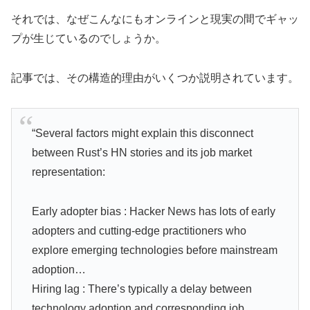
それでは、なぜこんなにもオンラインと現実の間でギャッ
プが生じているのでしょうか。
記事では、その構造的理由がいくつか説明されています。
“Several factors might explain this disconnect
between Rust’s HN stories and its job market
representation:
Early adopter bias : Hacker News has lots of early
adopters and cutting-edge practitioners who
explore emerging technologies before mainstream
adoption…
Hiring lag : There’s typically a delay between
technology adoption and corresponding job