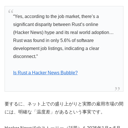
“Yes, according to the job market, there’s a
significant disparity between Rust’s online
(Hacker News) hype and its real world adoption…
Rust was found in only 5.6% of software
development job listings, indicating a clear
disconnect.”
Is Rust a Hacker News Bubble?
要するに、ネット上での盛り上がりと実際の雇用市場の間
には、明確な「温度差」があるという事実です。