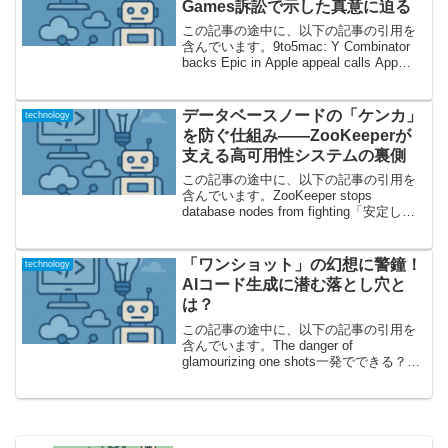
Games訴訟で示した真意に迫る
この記事の途中に、以下の記事の引用を
含んでいます。9to5mac: Y Combinator
backs Epic in Apple appeal calls App
Store fee 'tax on innovation'革新の芽を摘
む...
データベースノードの「ケンカ」
technology
を防ぐ仕組み――ZooKeeperが
支える高可用性システムの裏側
この記事の途中に、以下の記事の引用を
含んでいます。ZooKeeper stops
database nodes from fighting「安定した
接続」の裏で何が起きている？記事の焦
点は“調停役”ZooKeeper普段アプリケーシ
ョン開発...
「ワンショット」の幻想に警鐘！
technology
AIコード生成に潜む落とし穴と
は？
この記事の途中に、以下の記事の引用を
含んでいます。The danger of
glamourizing one shots一発でできる？
「ワンショット」AIコーディングの舞台
裏昨今の生成AIブームにおいて、まるで
魔法のように「一発で」動くコ...