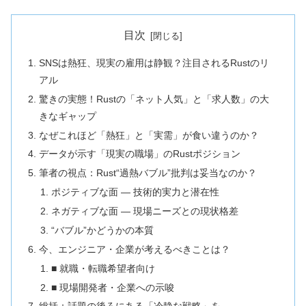
目次
SNSは熱狂、現実の雇用は静観？注目されるRustのリ
アル
驚きの実態！Rustの「ネット人気」と「求人数」の大
きなギャップ
なぜこれほど「熱狂」と「実需」が食い違うのか？
データが示す「現実の職場」のRustポジション
筆者の視点：Rust“過熱バブル”批判は妥当なのか？
ポジティブな面 ― 技術的実力と潜在性
ネガティブな面 ― 現場ニーズとの現状格差
“バブル”かどうかの本質
今、エンジニア・企業が考えるべきことは？
■ 就職・転職希望者向け
■ 現場開発者・企業への示唆