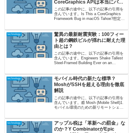
CoreGraphics APIは本当にバグ
ったのか？
この記事の途中に、以下の記事の引用を
含んでいます。Is This a CoreGraphics
Framework Bug in macOS Tahoe?想定外
の動作！macOS Tahoeでのディスプレイ
管理トラブルの発覚Macのカスタム...
驚異の最新耐震実験：100フィー
technology
ト超の鋼鉄ビルが揺れに耐えた理
由とは？
この記事の途中に、以下の記事の引用を
含んでいます。Engineers Shake Tallest
Steel-Framed Building Ever on an
Earthquake Simulator史上最高層のスチー
ル建物を揺らしてわ...
モバイル時代の新たな標準？
technology
MoshがSSHを超える理由を徹底
解説
この記事の途中に、以下の記事の引用を
含んでいます。📰 Mosh (Mobile Shell)1.
モバイル環境のための新リモートシェル
「Mosh」とは？近年、リモートでサーバ
ーを操作する機会が爆発的に増えていま
す。従来の定番はSSHですが、...
アップル税は「革新への罰金」な
technology
のか？Y CombinatorがEpic