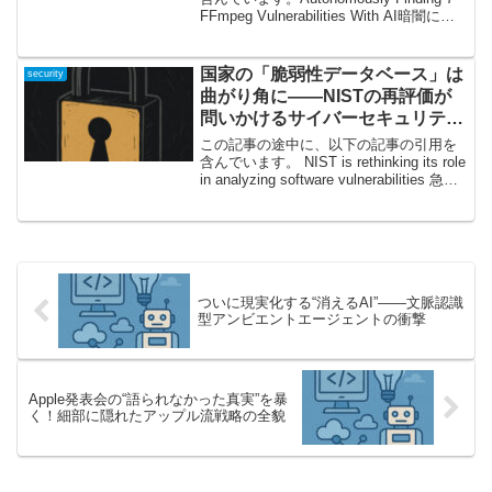
FFmpeg Vulnerabilities With AI暗闇に埋
もれたバグをAIが発掘!? FFmpegのセキ
ュリティ最前線動画や音声の処理...
国家の「脆弱性データベース」は
security
曲がり角に——NISTの再評価が
問いかけるサイバーセキュリティ
の未来
この記事の途中に、以下の記事の引用を
含んでいます。 NIST is rethinking its role
in analyzing software vulnerabilities 急増
する脆弱性、NISTのNVDが直面する「限
界」とは？...
ついに現実化する“消えるAI”——文脈認識
型アンビエントエージェントの衝撃
Apple発表会の“語られなかった真実”を暴
く！細部に隠れたアップル流戦略の全貌