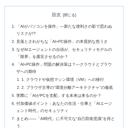
目次
「AIがパソコンを操作」―新たな便利さの影で思わぬ
リスクが!?
見落とされがちな「AI×PC操作」の本質的な危うさ
なぜAIエージェントの台頭が、セキュリティモデルの
「限界」を露呈させるのか？
「AI×PC操作」問題の解決策は？―クラウドとブラウ
ザへの期待
1. クラウドや仮想マシン環境（VM）への移行
2. ブラウザ主導の“環境分離アーキテクチャ”の徹底
実際に「AIがPCを支配」する未来は来るのか？
付加価値ポイント：あなたの生活・仕事と「AIエージ
ェント時代」のセキュリティ
まとめ――「AI時代」に不可欠な“自己防衛意識”を持と
う