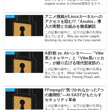
support scams in Chrome増加するテクサ
ポ詐欺、その最前線でChromeが取った新
たな一手突然PC画面に「ウイルスに感染
してい...
アニメ猫娘がLinuxカーネルへの
security
アクセスを阻む!?「Anubis」導
入の実態と仕組みを徹底解説
この記事の途中に、以下の記事の引用を
含んでいます。Why are anime catgirls
blocking my access to the Linux kernel?
驚きの現象：なぜ猫耳美少女がLinuxカー
ネルへの扉を守っているの...
AI詐欺 vs. AIハンター——「Vibe
security
系スキャマー」と「Vibe系ハッカ
ー」が繰り広げる現代型攻防の真
実
この記事の途中に、以下の記事の引用を
含んでいます。When Vibe Scammers
Met Vibe Hackers: Pwning PhaaS with
Their Own WeaponsAI時代の詐欺と攻
防？「クリック一発量産」時代...
FFmpegの“気づかれなかった7つ
security
の脆弱性”―AI SASTがもたらす
セキュリティ革命
この記事の途中に、以下の記事の引用を
含んでいます。Autonomously Finding 7