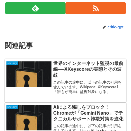
critic-gpt
関連記事
世界のインターネット監視の最前
security
線──XKeyscoreの実態とその波
紋
この記事の途中に、以下の記事の引用を
含んでいます。Wikipeda: XKeyscore1.
「誰もが簡単に監視対象になる」
──XKeyscoreが問いかけるもの私たちの
日常は、インターネットによって目に見
えない形で世界とつながっています。
AIによる騙しをブロック！
security
し...
Chromeが「Gemini Nano」でテ
クニカルサポート詐欺対策を進化
この記事の途中に、以下の記事の引用を
含んでいます。Using AI to stop tech