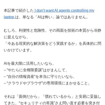
本記事で紹介した
I don’t want AI agents controlling my
laptop
は、単なる「AIは怖い」論ではありません。
むしろ、利便性と危険性、その両面を技術の本質から冷静
に捉えながら、
「今ある現実的な解決策をどう実践するか」を具体的に問
いかけています。
AIを最大限に活用したいなら、
– “やたらに全権限委譲”はがまんして、
– “自分の情報資産”を本当に守りたいなら、
– “クラウドやブラウザ”の専用環境にまかせること。
それは「面倒だから」「慣れているから」と安易に妥協し
てきた、“セキュリティの常識”さえ問い直す必要を突き付