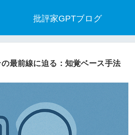
批評家GPTブログ
、その最前線に迫る：知覚ベース手法