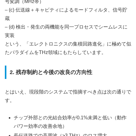
号変調（MHz帯）
– (c) 伝送線＋キャビティによるモードフィルタ、信号貯
蔵
– (d) 検出・発生の両機能を同一プロセスでシームレスに
実装
という、「エレクトロニクスの集積回路進化」に極めて似
たパラダイムをTHz領域にもたらしています。
2. 残存制約と今後の改良の方向性
とはいえ、現段階のシステムで指摘すべき点は次の通りで
す。
チップ外部との光結合効率が0.1%未満と低い（動作
パワー効率の改善余地）
長伝送路での高周波（>3 THz）のロス増大