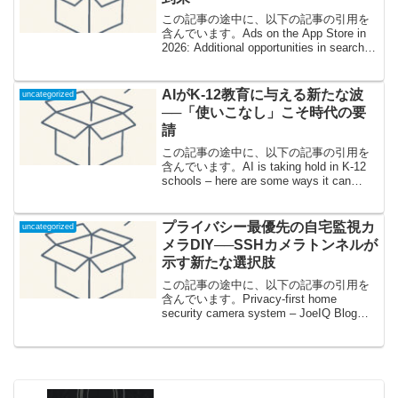
この記事の途中に、以下の記事の引用を
含んでいます。Ads on the App Store in
2026: Additional opportunities in search
results「App Store検索広告」、2026年か
ら...
AIがK-12教育に与える新たな波
uncategorized
──「使いこなし」こそ時代の要
請
この記事の途中に、以下の記事の引用を
含んでいます。AI is taking hold in K-12
schools – here are some ways it can
improve teaching1. 教室にやってきた
AI──何が...
プライバシー最優先の自宅監視カ
uncategorized
メラDIY──SSHカメラトンネルが
示す新たな選択肢
この記事の途中に、以下の記事の引用を
含んでいます。Privacy-first home
security camera system – JoeIQ Blogな
ぜ今「自作監視カメラシステム」なの
か？──大手クラウドカメラへの疑念近
年、Ama...