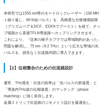
本研究では1550 nm帯のモードロックレーザー（100 MH
ｚ繰り返し、60 fs短パルス）を、高精度な分散補償経路
（プリズムペア＆DCF、EDFAでブースト）を経て、チッ
プ端面から直接TFLN導波路へカップリングさせます。
これにより、「従来の格子カプラでは帯域制約があった」
問題を解消し、75 nm（9.2 THz）という広大な帯域の光
パルスを、損失なく伝送路内部に導入できます。
【2】位相整合のための伝送路設計
通常、THz発生・伝送の効率は「光パルスの群速度」と
「導波内THz波の位相速度」のマッチング（phase
matching）に強く依存します。
金属ストリップ伝送路のジオメトリ設計を最適化し、