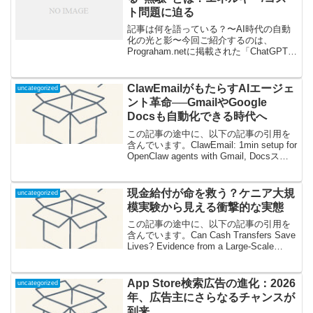
ト問題に迫る
記事は何を語っている？〜AI時代の自動
化の光と影〜今回ご紹介するのは、
Prograham.netに掲載された「ChatGPT
Hammers for Python Script Nails」。本記
事は、ChatGPTのような大規模言語モデ
ル...
ClawEmailがもたらすAIエージェ
uncategorized
ント革命──GmailやGoogle
Docsも自動化できる時代へ
この記事の途中に、以下の記事の引用を
含んでいます。ClawEmail: 1min setup for
OpenClaw agents with Gmail, Docsスピ
ード感が世界を変える？「ClawEmail」と
は何者かみなさんはAIエ...
現金給付が命を救う？ケニア大規
uncategorized
模実験から見える衝撃的な実態
この記事の途中に、以下の記事の引用を
含んでいます。Can Cash Transfers Save
Lives? Evidence from a Large-Scale
Experiment in Kenyaお金を配るだけで子
どもの命が救える...
App Store検索広告の進化：2026
uncategorized
年、広告主にさらなるチャンスが
到来