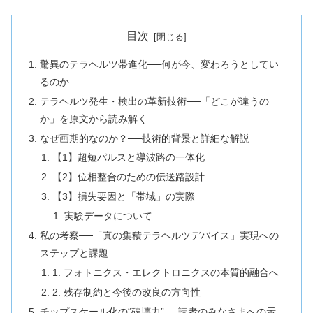
目次
驚異のテラヘルツ帯進化──何が今、変わろうとしてい
るのか
テラヘルツ発生・検出の革新技術──「どこが違うの
か」を原文から読み解く
なぜ画期的なのか？──技術的背景と詳細な解説
【1】超短パルスと導波路の一体化
【2】位相整合のための伝送路設計
【3】損失要因と「帯域」の実際
実験データについて
私の考察──「真の集積テラヘルツデバイス」実現への
ステップと課題
1. フォトニクス・エレクトロニクスの本質的融合へ
2. 残存制約と今後の改良の方向性
チップスケール化の“破壊力”──読者のみなさまへの示