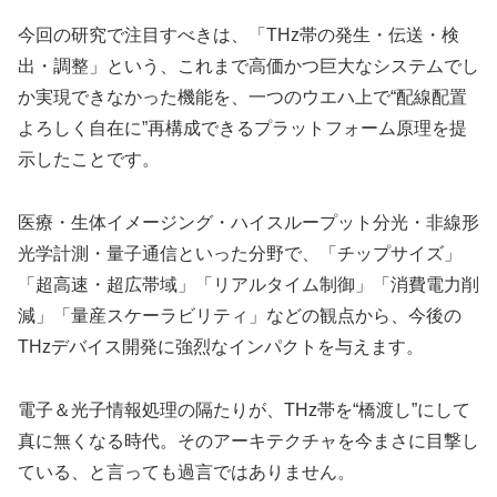
今回の研究で注目すべきは、「THz帯の発生・伝送・検
出・調整」という、これまで高価かつ巨大なシステムでし
か実現できなかった機能を、一つのウエハ上で“配線配置
よろしく自在に”再構成できるプラットフォーム原理を提
示したことです。
医療・生体イメージング・ハイスループット分光・非線形
光学計測・量子通信といった分野で、「チップサイズ」
「超高速・超広帯域」「リアルタイム制御」「消費電力削
減」「量産スケーラビリティ」などの観点から、今後の
THzデバイス開発に強烈なインパクトを与えます。
電子＆光子情報処理の隔たりが、THz帯を“橋渡し”にして
真に無くなる時代。そのアーキテクチャを今まさに目撃し
ている、と言っても過言ではありません。