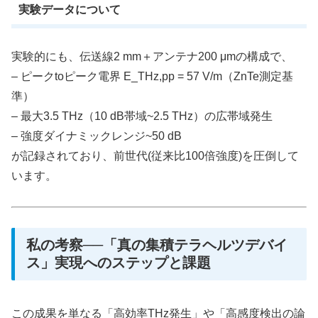
実験データについて
実験的にも、伝送線2 mm＋アンテナ200 μmの構成で、
– ピークtoピーク電界 E_THz,pp = 57 V/m（ZnTe測定基
準）
– 最大3.5 THz（10 dB帯域~2.5 THz）の広帯域発生
– 強度ダイナミックレンジ~50 dB
が記録されており、前世代(従来比100倍強度)を圧倒して
います。
私の考察──「真の集積テラヘルツデバイ
ス」実現へのステップと課題
この成果を単なる「高効率THz発生」や「高感度検出の論