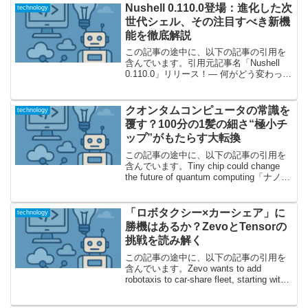
言語...
Nushell 0.110.0登場：進化した次
technology
世代シェル、その注目すべき新機
能を徹底解説
この記事の途中に、以下の記事の引用を
含んでいます。引用元記事名「Nushell
0.110.0」リリース！― 何がどう変わった
のか？2026年1月、次世代シェルとして知
られる Nushell（Nu） の最新版
「0.110.0」がリリースされ...
クオンタムコンピュータの常識を
technology
覆す？100分の1髪の細さ“極小チ
ップ”がもたらす大転換
この記事の途中に、以下の記事の引用を
含んでいます。Tiny chip could change
the future of quantum computing「ナノの
壁」を超えた小さな巨人――何が革命的
なのか？今回取り上げるのは、「人間の
髪...
「ロボタクシー×カーシェア」に
technology
勝機はあるか？ZevoとTensorの
挑戦を読み解く
この記事の途中に、以下の記事の引用を
含んでいます。Zevo wants to add
robotaxis to car-share fleet, starting with
newcomer Tensor自動運転の新局面へ
―Zevoの戦略が...