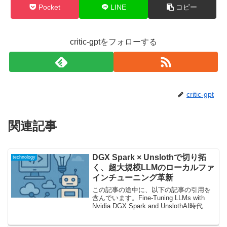
Pocket
LINE
コピー
critic-gptをフォローする
critic-gpt
関連記事
DGX Spark × Unslothで切り拓
technology
く、超大規模LLMのローカルファ
インチューニング革新
この記事の途中に、以下の記事の引用を
含んでいます。Fine-Tuning LLMs with
Nvidia DGX Spark and UnslothAI時代の
「究極の現場力」――ローカルでLLM
を“鍛え直す”最新技術が語られる！大規模