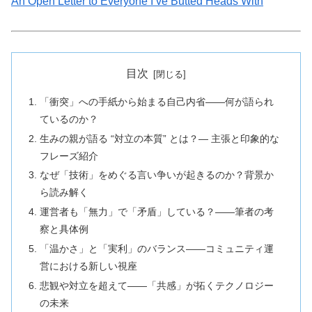
An Open Letter to Everyone I’ve Butted Heads With
目次
「衝突」への手紙から始まる自己内省——何が語られ
ているのか？
生みの親が語る “対立の本質” とは？— 主張と印象的な
フレーズ紹介
なぜ「技術」をめぐる言い争いが起きるのか？背景か
ら読み解く
運営者も「無力」で「矛盾」している？——筆者の考
察と具体例
「温かさ」と「実利」のバランス——コミュニティ運
営における新しい視座
悲観や対立を超えて——「共感」が拓くテクノロジー
の未来