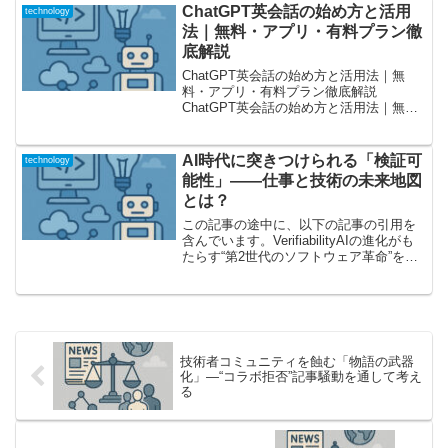
ChatGPT英会話の始め方と活用
technology
法｜無料・アプリ・有料プラン徹
底解説
ChatGPT英会話の始め方と活用法｜無
料・アプリ・有料プラン徹底解説
ChatGPT英会話の始め方と活用法｜無
料・アプリ・有料プラン徹底解説
ChatGPTは、英会話練習を手軽に行うた
めの強力なAIツールです。英会話をAIで
AI時代に突きつけられる「検証可
technology
練習できるというこ...
能性」——仕事と技術の未来地図
とは？
この記事の途中に、以下の記事の引用を
含んでいます。VerifiabilityAIの進化がも
たらす“第2世代のソフトウェア革命”を考
えるAI技術の進化は、これまでのIT史に
おいて例を見ないほどのスピードで進展
しています。今回ご紹介する記事「V...
技術者コミュニティを蝕む「物語の武器
化」―“コラボ拒否”記事騒動を通して考え
る