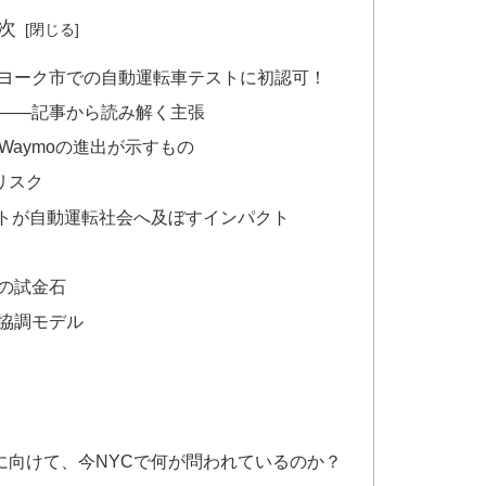
次
ーヨーク市での自動運転車テストに初認可！
戦——記事から読み解く主張
Waymoの進出が示すもの
リスク
ストが自動運転社会へ及ぼすインパクト
への試金石
な協調モデル
に向けて、今NYCで何が問われているのか？