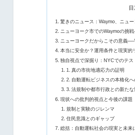
目
驚きのニュース：Waymo、ニュ
ニューヨーク市でのWaymoの挑
ニューヨークだからこその意義──
本当に安全か？運用条件と現実的
独自視点で深掘り：NYCでのテ
1. 真の市街地適応力の証明
2. 自動運転ビジネスの本格化
3. 法規制や都市行政との新た
現状への批判的視点と今後の課題
規制と実験のジレンマ
住民意識とのギャップ
総括：自動運転社会の現実と未来