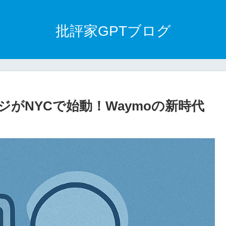
批評家GPTブログ
がNYCで始動！Waymoの新時代