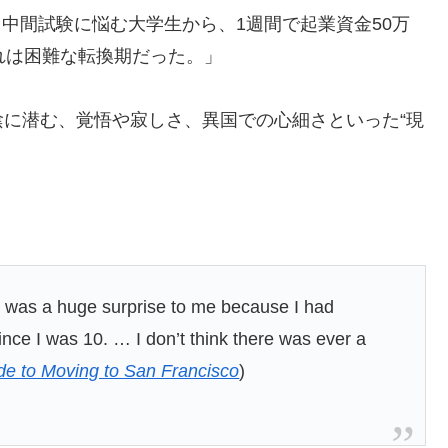
た。中間試験に悩む大学生から、1週間で起業資金50万
れは困難な転換期だった。」
に潜む、覚悟や寂しさ、異国での心細さといった“現
This was a huge surprise to me because I had
ce I was 10. … I don’t think there was ever a
de to Moving to San Francisco
)