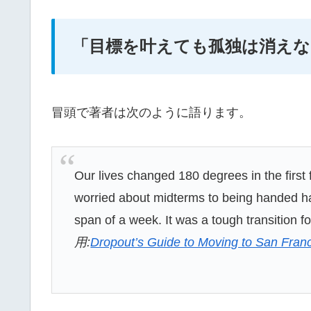
「目標を叶えても孤独は消えな
冒頭で著者は次のように語ります。
Our lives changed 180 degrees in the firs
worried about midterms to being handed hal
span of a week. It was a tough transition fo
用:
Dropout’s Guide to Moving to San Fran