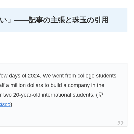
い」――記事の主張と珠玉の引用
t few days of 2024. We went from college students
f a million dollars to build a company in the
r two 20-year-old international students. (
引
cisco
)