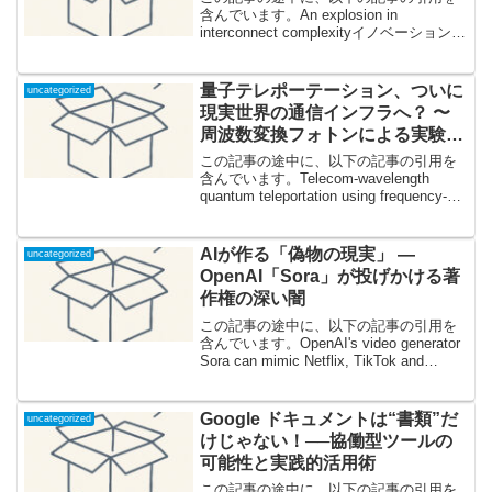
含んでいます。An explosion in
interconnect complexityイノベーションの
静かな進化──なぜ「インターコネクト」
が爆発的に複雑化したのか半導体業界に
は「革命」は少なく、「...
量子テレポーテーション、ついに
uncategorized
現実世界の通信インフラへ？ 〜
周波数変換フォトンによる実験が
開く革新的未来〜
この記事の途中に、以下の記事の引用を
含んでいます。Telecom-wavelength
quantum teleportation using frequency-
converted photonsテレポーテーションは
魔法じゃない!? 最先...
AIが作る「偽物の現実」 ―
uncategorized
OpenAI「Sora」が投げかける著
作権の深い闇
この記事の途中に、以下の記事の引用を
含んでいます。OpenAI's video generator
Sora can mimic Netflix, TikTok and
Twitch想像を超えた「複製能力」―Sora
の登場が意味すること近年...
Google ドキュメントは“書類”だ
uncategorized
けじゃない！──協働型ツールの
可能性と実践的活用術
この記事の途中に、以下の記事の引用を