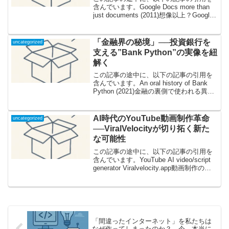
含んでいます。Google Docs more than
just documents (2011)想像以上？Google
ドキュメントが広げる“可能性の世界”誰も
が一度は耳にしたことがあるGoogle ...
「金融界の秘境」──投資銀行を
uncategorized
支える”Bank Python”の実像を紐
解く
この記事の途中に、以下の記事の引用を
含んでいます。An oral history of Bank
Python (2021)金融の裏側で使われる異形
のPython、その正体とは？「ハイ・ファ
イナンス──金融の最先端は、まるで異国
の地」。こう...
AI時代のYouTube動画制作革命
uncategorized
──ViralVelocityが切り拓く新た
な可能性
この記事の途中に、以下の記事の引用を
含んでいます。YouTube AI video/script
generator Viralvelocity.app動画制作の新
たな相棒？話題沸騰のAIツール
「ViralVelocity」とはYouTub...
「間違ったインターネット」を私たちは
なぜ作ってしまったのか？—今、本当に